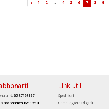
‹
1
2
...
4
5
6
7
8
9
abbonarti
Link utili
na al N.
02 87168197
Spedizioni
 a
abbonamenti@sprea.it
Come leggere i digitali