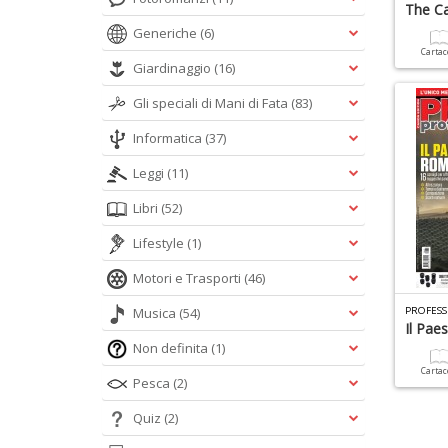
The C
Generiche
(6)
Carta
Giardinaggio
(16)
Gli speciali di Mani di Fata
(83)
Informatica
(37)
Leggi
(11)
Libri
(52)
Lifestyle
(1)
Motori e Trasporti
(46)
Musica
(54)
PROFESS
Il Pae
Non definita
(1)
Carta
Pesca
(2)
Quiz
(2)