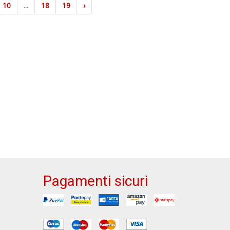
10
...
18
19
›
Pagamenti sicuri