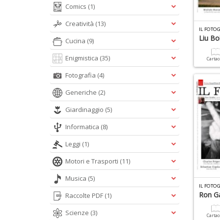
Comics
(1)
Creatività
(13)
IL FOTO
Liu Bo
Cucina
(9)
Enigmistica
(35)
Carta
Fotografia
(4)
Generiche
(2)
Giardinaggio
(5)
Informatica
(8)
Leggi
(1)
Motori e Trasporti
(11)
Musica
(5)
IL FOTO
Ron Ga
Raccolte PDF
(1)
Scienze
(3)
Carta