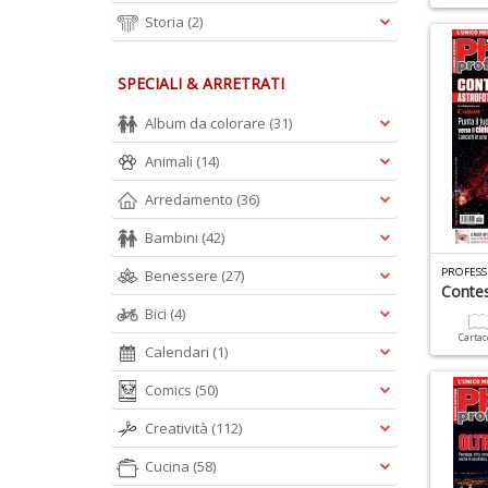
Storia
(2)
SPECIALI & ARRETRATI
Album da colorare
(31)
Animali
(14)
Arredamento
(36)
Bambini
(42)
PROFESS
Benessere
(27)
Contes
Bici
(4)
Carta
Calendari
(1)
Comics
(50)
Creatività
(112)
Cucina
(58)