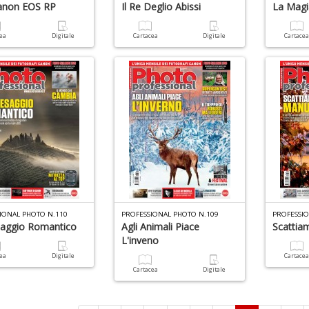
anon EOS RP
Il Re Deglio Abissi
La Magi
cea
Digitale
Cartacea
Digitale
Cartace
IONAL PHOTO N.110
PROFESSIONAL PHOTO N.109
PROFESSI
saggio Romantico
Agli Animali Piace
Scattia
L'inveno
cea
Digitale
Cartace
Cartacea
Digitale