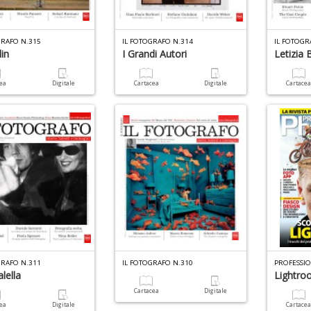
GRAFO N.315
IL FOTOGRAFO N.314
IL FOTOGR
lin
I Grandi Autori
Letizia 
cea
Digitale
Cartacea
Digitale
Cartace
GRAFO N.311
IL FOTOGRAFO N.310
PROFESSI
lella
Lightr
Cartacea
Digitale
cea
Digitale
Cartace