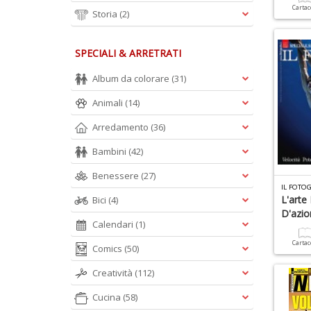
Carta
Storia
(2)
SPECIALI & ARRETRATI
Album da colorare
(31)
Animali
(14)
Arredamento
(36)
Bambini
(42)
Benessere
(27)
IL FOTO
L'arte
Bici
(4)
D'azio
Calendari
(1)
Carta
Comics
(50)
Creatività
(112)
Cucina
(58)