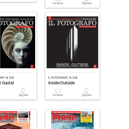
Cartacea
Digitale
AFO N.329
IL FOTOGRAFO N.328
i Gastel
Inside/outside
a
Digitale
Cartacea
Digitale