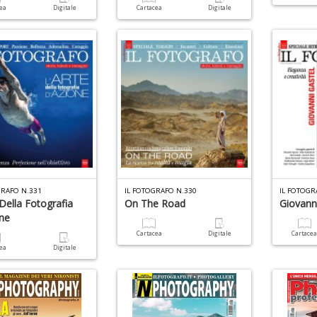
cea
Digitale
Cartacea
Digitale
GRAFO N.331
IL FOTOGRAFO N.330
IL FOTOGR
 Della Fotografia
On The Road
Giovann
ne
Cartacea
Digitale
Cartace
cea
Digitale