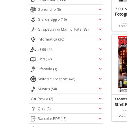
Generiche
(6)
PROFESS
Fotogr
Giardinaggio
(16)
Carta
Gli speciali di Mani di Fata
(83)
Informatica
(36)
Leggi
(11)
Libri
(52)
Lifestyle
(1)
Motori e Trasporti
(46)
Musica
(54)
Pesca
(2)
PROFESS
Stret P
Quiz
(2)
Carta
Raccolte PDF
(43)