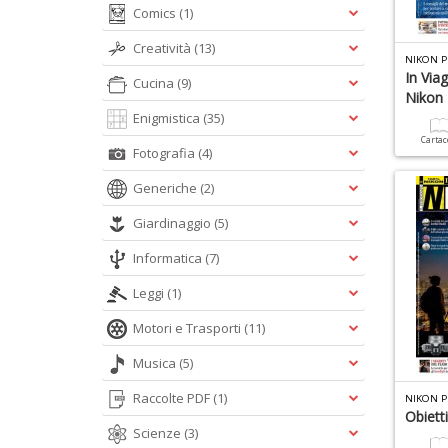
Comics
(1)
Creatività
(13)
NIKON P
In Via
Cucina
(9)
Nikon
Enigmistica
(35)
Carta
Fotografia
(4)
Generiche
(2)
Giardinaggio
(5)
Informatica
(7)
Leggi
(1)
Motori e Trasporti
(11)
Musica
(5)
Raccolte PDF
(1)
NIKON P
Obietti
Scienze
(3)