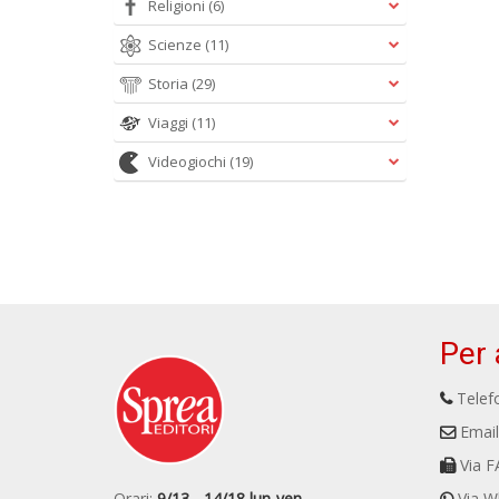
Religioni
(6)
Scienze
(11)
Storia
(29)
Viaggi
(11)
Videogiochi
(19)
Per 
Telefo
Email
Via F
Orari:
9/13 - 14/18 lun-ven
Via W