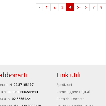
‹
1
2
3
4
5
6
7
8
abbonarti
Link utili
na al N.
02 87168197
Spedizioni
 a
abbonamenti@sprea.it
Come leggere i digitali
AX al N.
02 56561221
Carta del Docente
hatsApp al N.
329 3922420
Privacy & Cookie Policy