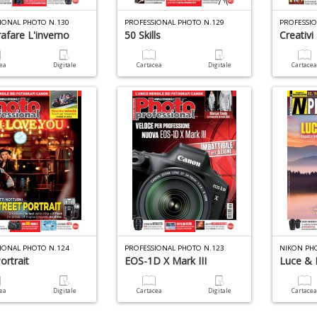
IONAL PHOTO N.130
PROFESSIONAL PHOTO N.129
PROFESSI
afare L'inverno
50 Skills
Creativi
cea
Digitale
Cartacea
Digitale
Cartace
IONAL PHOTO N.124
PROFESSIONAL PHOTO N.123
NIKON PH
ortrait
EOS-1D X Mark III
Luce & 
cea
Digitale
Cartacea
Digitale
Cartace