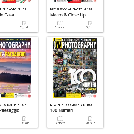
ONAL PHOTO N.126
PROFESSIONAL PHOTO N.125
 In Casa
Macro & Close Up
a
Digitale
Cartacea
Digitale
OTOGRAPHY N.102
NIKON PHOTOGRAPHY N.100
Paesaggio
100 Numeri
a
Digitale
Cartacea
Digitale