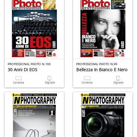
M
al
u
M
n
+
D
PROFESSIONAL PHOTO N.100
PROFESSIONAL PHOTO N.99
30 Anni Di EOS
Bellezza In Bianco E Nero
T
s
Cartacea
Digitale
Cartacea
Digitale
T
d
N
S
n
+
D