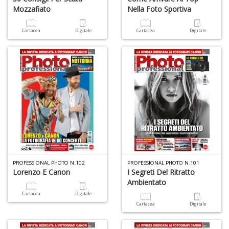
Mozzafiato
Nella Foto Sportiva
Cartacea
Digitale
Cartacea
Digitale
R
M
2
Di
C
S
n
+
D
PROFESSIONAL PHOTO N.102
PROFESSIONAL PHOTO N.101
Lorenzo E Canon
I Segreti Del Ritratto
Ambientato
Cartacea
Digitale
3
Cartacea
Digitale
g
s
fi