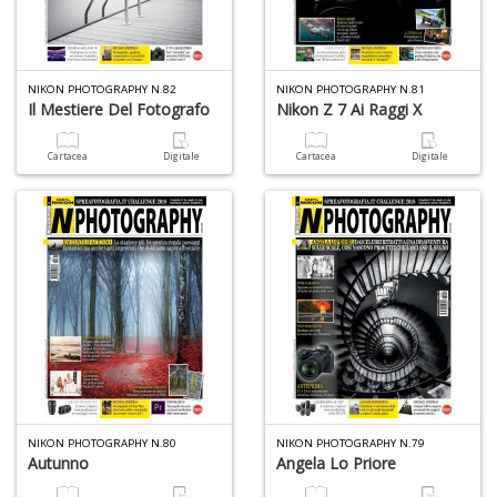
NIKON PHOTOGRAPHY N.82
NIKON PHOTOGRAPHY N.81
C
Il Mestiere Del Fotografo
Nikon Z 7 Ai Raggi X
L
Il
Cartacea
Digitale
Cartacea
Digitale
F
n
+
D
S
T
B
T
G
NIKON PHOTOGRAPHY N.80
NIKON PHOTOGRAPHY N.79
n
Autunno
Angela Lo Priore
+