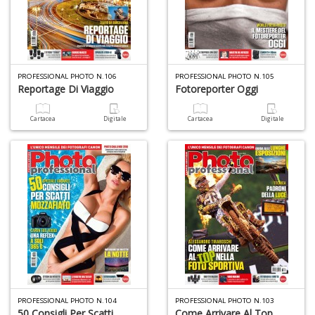
A
PROFESSIONAL PHOTO N.106
PROFESSIONAL PHOTO N.105
di
Reportage Di Viaggio
Fotoreporter Oggi
Il
m
C
Cartacea
Digitale
Cartacea
Digitale
6
f
+
di
in
r
PROFESSIONAL PHOTO N.104
PROFESSIONAL PHOTO N.103
50 Consigli Per Scatti
Come Arrivare Al Top