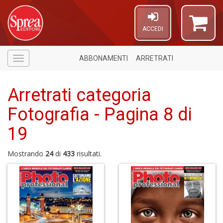
ACCEDI
ABBONAMENTI
ARRETRATI
Menù
Arretrati categoria
Fotografia - Pagina 8 di
19
Mostrando
24
di
433
risultati.
A
a
p
S
i