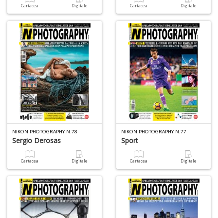
D
Cartacea
Digitale
Cartacea
Digitale
Fa
C
M
n
+
D
NIKON PHOTOGRAPHY N.78
NIKON PHOTOGRAPHY N.77
Sergio Derosas
Sport
Cartacea
Digitale
Cartacea
Digitale
A
L
O
C