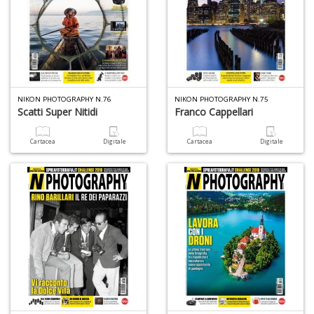
n
NIKON PHOTOGRAPHY N.76
NIKON PHOTOGRAPHY N.75
Scatti Super Nitidi
Franco Cappellari
Cartacea
Digitale
Cartacea
Digitale