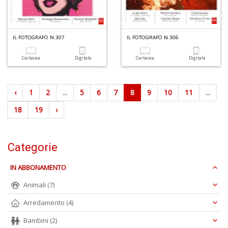
IL FOTOGRAFO N.307
IL FOTOGRAFO N.306
Cartacea
Digitale
Cartacea
Digitale
‹
1
2
...
5
6
7
8
9
10
11
...
18
19
›
Categorie
IN ABBONAMENTO
Animali
(7)
Arredamento
(4)
Bambini
(2)