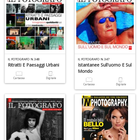
D
d
t
U
m
in
IL FOTOGRAFO N.348
IL FOTOGRAFO N.347
c
Ritratti E Paesaggi Urbani
Istantanee Sull'uomo E Sul
S
Mondo
n
Cartacea
Digitale
+
Cartacea
Digitale
D
D
di
c