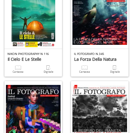
+
D
NIKON PHOTOGRAPHY N.116
IL FOTOGRAFO N.345
Il Cielo E Le Stelle
La Forza Della Natura
A
L
O
Cartacea
Digitale
Cartacea
Digitale
C
n