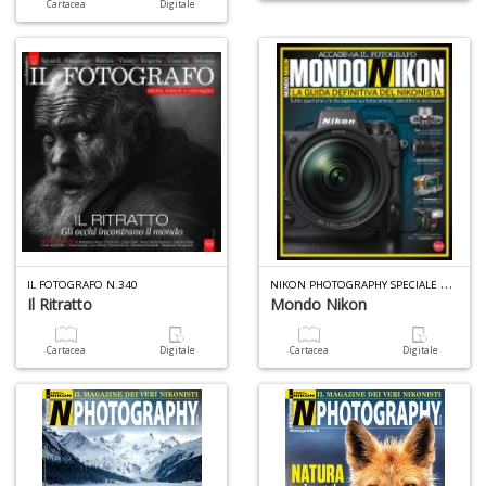
Cartacea
Digitale
N
IKON PHOTOGRAPHY SPECIALE N.12
IL FOTOGRAFO N.340
Il Ritratto
Mondo Nikon
Cartacea
Digitale
Cartacea
Digitale