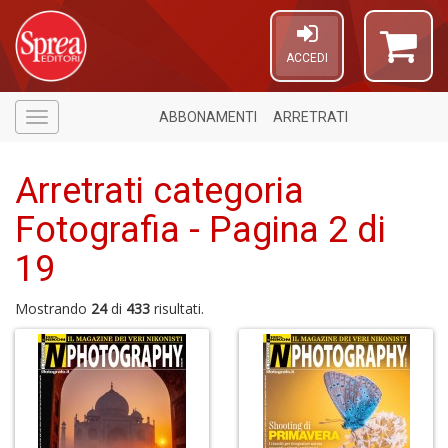
ACCEDI
ABBONAMENTI
ARRETRATI
Menù
Arretrati categoria
Fotografia - Pagina 2 di
19
Mostrando
24
di
433
risultati.
6
f
+
1
i
in
r