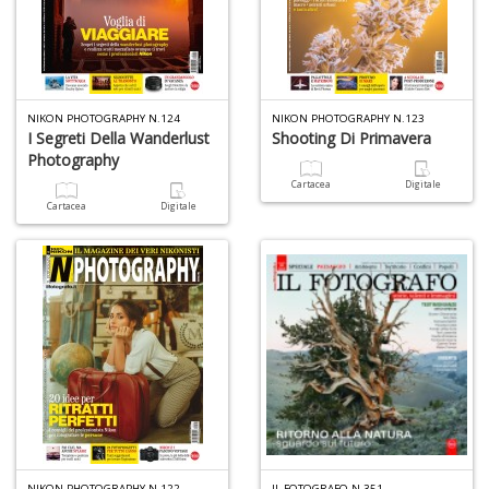
NIKON PHOTOGRAPHY N.124
NIKON PHOTOGRAPHY N.123
I Segreti Della Wanderlust
Shooting Di Primavera
Photography
6
Cartacea
Digitale
f
Cartacea
Digitale
+
di
in
r
U
NIKON PHOTOGRAPHY N.122
IL FOTOGRAFO N.351