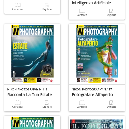
+
Intelligenza Artificiale
D
Cartacea
Digitale
Cartacea
Digitale
L
di
B
2
L
Il
n
+
D
NIKON PHOTOGRAPHY N.118
NIKON PHOTOGRAPHY N.117
Racconta La Tua Estate
Fotografare All'aperto
Cartacea
Digitale
Cartacea
Digitale
C
Fa
n