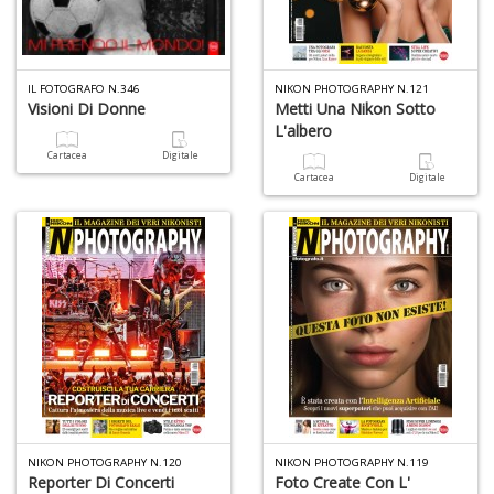
R
p
fr
a
IL FOTOGRAFO N.346
NIKON PHOTOGRAPHY N.121
a
Visioni Di Donne
Metti Una Nikon Sotto
S
L'albero
n
+
Cartacea
Digitale
D
Cartacea
Digitale
Z
q
ci
p
P
V
NIKON PHOTOGRAPHY N.120
NIKON PHOTOGRAPHY N.119
Reporter Di Concerti
Foto Create Con L'
n