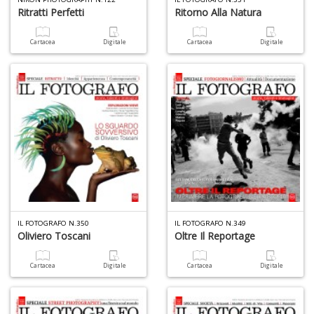
a
Ritratti Perfetti
Ritorno Alla Natura
c
D
Cartacea
Digitale
Cartacea
Digitale
M
in
di
R
p
fr
IL FOTOGRAFO N.350
IL FOTOGRAFO N.349
a
Oliviero Toscani
Oltre Il Reportage
a
S
Cartacea
Digitale
Cartacea
Digitale
n
+
D