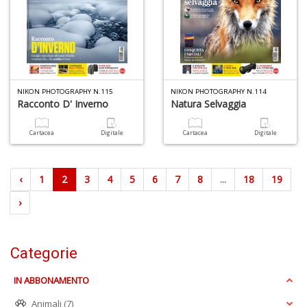
NIKON PHOTOGRAPHY N.115
NIKON PHOTOGRAPHY N.114
Racconto D' Inverno
Natura Selvaggia
Cartacea
Digitale
Cartacea
Digitale
‹
1
2
3
4
5
6
7
8
...
18
19
›
Categorie
IN ABBONAMENTO
Animali
(7)