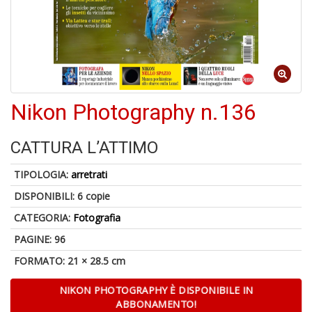
6
n
c
c
di
in
o
Nikon Photography n.136
1
CATTURA L’ATTIMO
f
TIPOLOGIA:
arretrati
DISPONIBILI:
6 copie
CATEGORIA:
Fotografia
PAGINE: 96
FORMATO: 21 × 28.5 cm
G
S
NIKON PHOTOGRAPHY È DISPONIBILE IN
S
ABBONAMENTO!
E