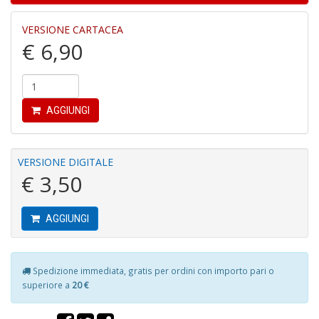
n
+
VERSIONE CARTACEA
D
€ 6,90
AGGIUNGI
It
d
la
s
VERSIONE DIGITALE
g
€ 3,50
m
H
D
AGGIUNGI
n
+
D
Spedizione immediata, gratis per ordini con importo pari o
superiore a
20 €