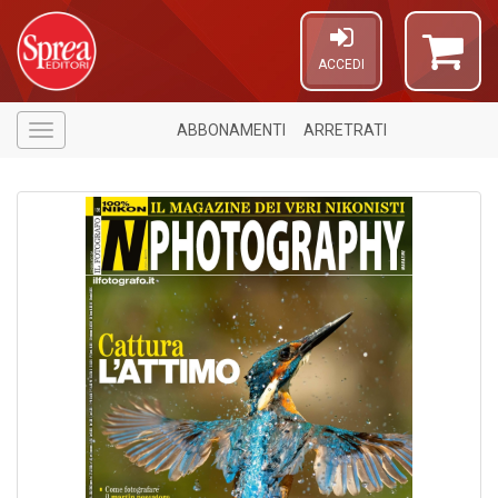
ACCEDI
ABBONAMENTI
ARRETRATI
Menù
1
f