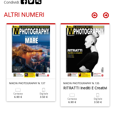
Condividi:
Il
F
R
ALTRI NUMERI
P
(d
n
+
D
S
NIKON PHOTOGRAPHY N.137
NIKON PHOTOGRAPHY N.135
b
RITRATTI Inediti E Creativi
M
Cartacea
Digitale
al
6.90 €
3.50 €
u
Cartacea
Digitale
6.90 €
3.50 €
n
+
D