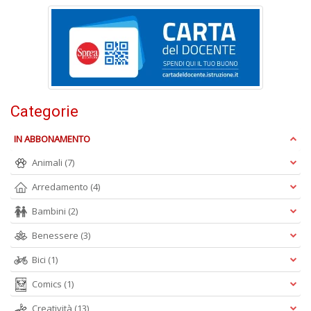
D
Categorie
A
IN ABBONAMENTO
L
O
Animali
(7)
C
n
Arredamento
(4)
Bambini
(2)
Benessere
(3)
Bici
(1)
Comics
(1)
Creatività
(13)