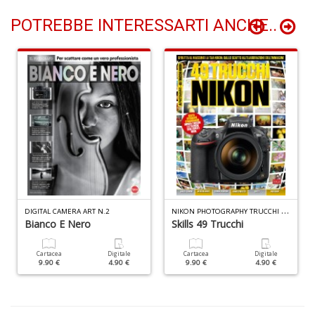
POTREBBE INTERESSARTI ANCHE..
I
L
A
n
+
D
N
IKON PHOTOGRAPHY TRUCCHI N.1
DIGITAL CAMERA ART N.2
U
Bianco E Nero
Skills 49 Trucchi
pe
c
Cartacea
Digitale
Cartacea
Digitale
s
9.90 €
4.90 €
9.90 €
4.90 €
B
M
n
+