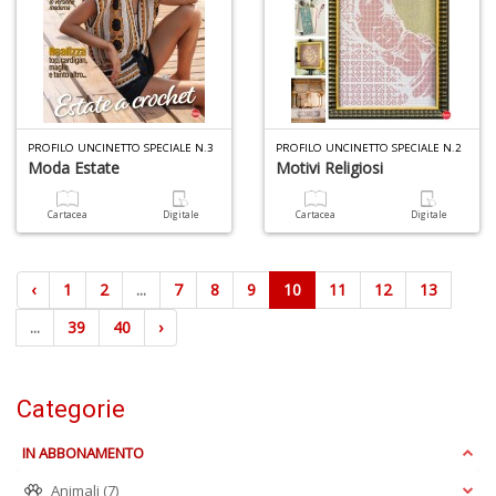
PROFILO UNCINETTO SPECIALE N.3
PROFILO UNCINETTO SPECIALE N.2
Moda Estate
Motivi Religiosi
Cartacea
Digitale
Cartacea
Digitale
‹
1
2
...
7
8
9
10
11
12
13
...
39
40
›
Categorie
IN ABBONAMENTO
Animali
(7)