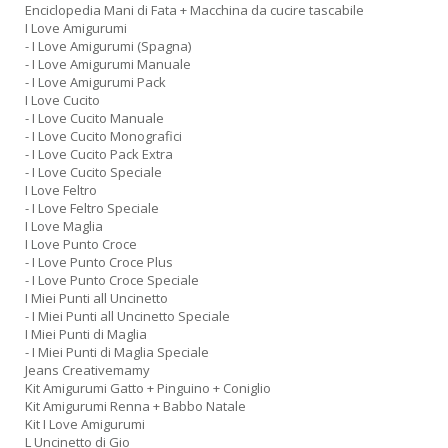
Enciclopedia Mani di Fata + Macchina da cucire tascabile
I Love Amigurumi
- I Love Amigurumi (Spagna)
- I Love Amigurumi Manuale
- I Love Amigurumi Pack
I Love Cucito
- I Love Cucito Manuale
- I Love Cucito Monografici
- I Love Cucito Pack Extra
- I Love Cucito Speciale
I Love Feltro
- I Love Feltro Speciale
I Love Maglia
I Love Punto Croce
- I Love Punto Croce Plus
- I Love Punto Croce Speciale
I Miei Punti all Uncinetto
- I Miei Punti all Uncinetto Speciale
I Miei Punti di Maglia
- I Miei Punti di Maglia Speciale
Jeans Creativemamy
Kit Amigurumi Gatto + Pinguino + Coniglio
Kit Amigurumi Renna + Babbo Natale
Kit I Love Amigurumi
L Uncinetto di Gio