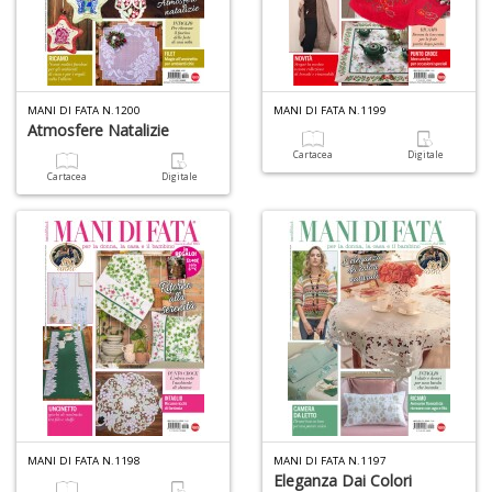
D
MANI DI FATA N.1200
MANI DI FATA N.1199
Atmosfere Natalizie
Cartacea
Digitale
Cartacea
Digitale
M
di
F
n
+
D
S
L
n
MANI DI FATA N.1198
MANI DI FATA N.1197
+
Eleganza Dai Colori
D