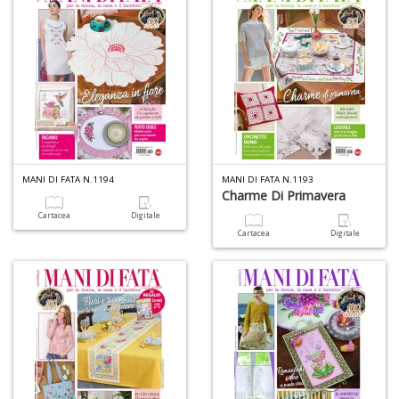
n
MANI DI FATA N.1194
MANI DI FATA N.1193
Charme Di Primavera
Cartacea
Digitale
Cartacea
Digitale