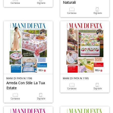
Naturali
Cartacea
Digitale
Cartacea
Digitale
L
C
la
S
n
+
D
MANI DI FATA N.1196
MANI DI FATA N.1195
Arreda Con Stile La Tua
Estate
Cartacea
Digitale
A
Cartacea
Digitale
L
O
C