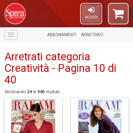
ACCEDI
ABBONAMENTI
ARRETRATI
Menù
Arretrati categoria
Creatività - Pagina 10 di
40
6
n
Mostrando
24
di
940
risultati.
in
di