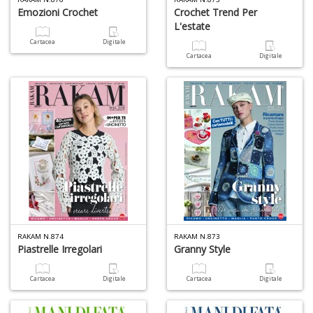
Y
Emozioni Crochet
Crochet Trend Per
L'estate
Cartacea
Digitale
Cartacea
Digitale
M
m
&
u
L
N
M
C
n
+
RAKAM N.874
RAKAM N.873
Piastrelle Irregolari
Granny Style
D
Cartacea
Digitale
Cartacea
Digitale