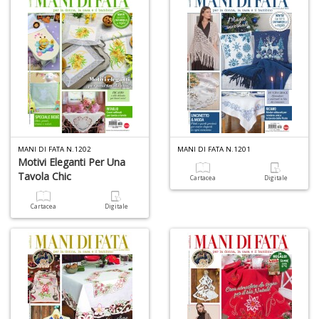
V
A
C
R
n
+
D
MANI DI FATA N.1202
MANI DI FATA N.1201
Motivi Eleganti Per Una
C
Tavola Chic
Cartacea
Digitale
D
e
Cartacea
Digitale
S
D
D
in
D
S
n
+