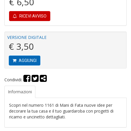
€ 6,50
RICEVI AVVISO
C
P
P
VERSIONE DIGITALE
C
€ 3,50
n
+
D
AGGIUNGI
Condividi:
B
Informazioni
n
+
Scopri nel numero 1161 di Mani di Fata nuove idee per
D
decorare la tua casa e il tuo guardaroba con progetti di
ricamo e uncinetto dettagliati.