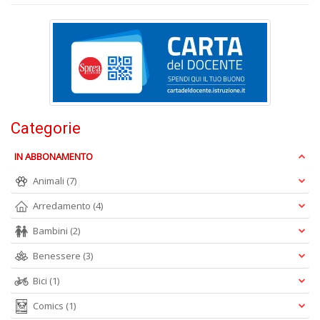
D
A
Categorie
L
O
IN ABBONAMENTO
C
n
Animali
(7)
Arredamento
(4)
Bambini
(2)
Benessere
(3)
Bici
(1)
Comics
(1)