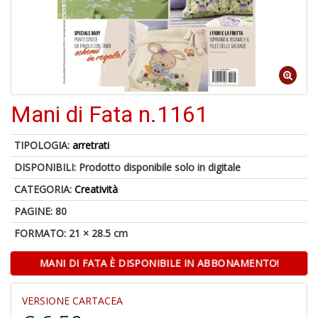
6
n
c
c
Mani di Fata n.1161
di
in
o
TIPOLOGIA:
arretrati
DISPONIBILI:
Prodotto disponibile solo in digitale
CATEGORIA:
Creatività
PAGINE: 80
A
FORMATO: 21 × 28.5 cm
a
G
MANI DI FATA È DISPONIBILE IN ABBONAMENTO!
S
VERSIONE CARTACEA