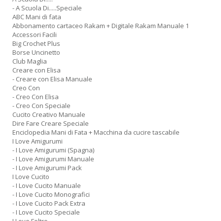
- A Scuola Di.....Speciale
ABC Mani di fata
Abbonamento cartaceo Rakam + Digitale Rakam Manuale 1
Accessori Facili
Big Crochet Plus
Borse Uncinetto
Club Maglia
Creare con Elisa
- Creare con Elisa Manuale
Creo Con
- Creo Con Elisa
- Creo Con Speciale
Cucito Creativo Manuale
Dire Fare Creare Speciale
Enciclopedia Mani di Fata + Macchina da cucire tascabile
I Love Amigurumi
- I Love Amigurumi (Spagna)
- I Love Amigurumi Manuale
- I Love Amigurumi Pack
I Love Cucito
- I Love Cucito Manuale
- I Love Cucito Monografici
- I Love Cucito Pack Extra
- I Love Cucito Speciale