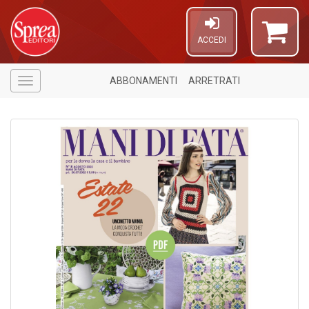
ACCEDI
ABBONAMENTI
ARRETRATI
Menù
1
n
in
di