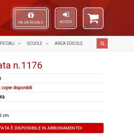
ACCEDI
FAI UN REGALO
PECIALI
SCUOLE
AREA
EDICOLE
ata n.1176
i
Il
D
A
1
 copie disponibili
C
so
L
n
n
in
O
ità
in
+
t
C
di
D
a
n
D
5 cm
D
in
FATA È DISPONIBILE IN ABBONAMENTO!
D
S