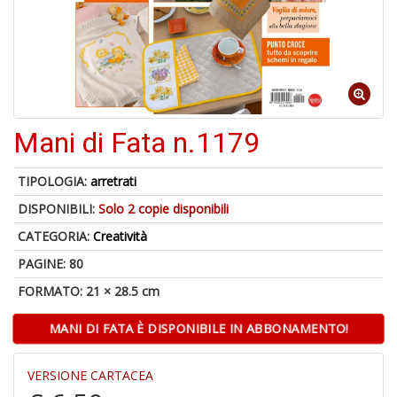
A
di
1
a
al
Mani di Fata n.1179
ri
TIPOLOGIA:
arretrati
DISPONIBILI:
Solo 2 copie disponibili
CATEGORIA:
Creatività
PAGINE: 80
FORMATO: 21 × 28.5 cm
A
a
MANI DI FATA È DISPONIBILE IN ABBONAMENTO!
a
O
d
VERSIONE CARTACEA
V