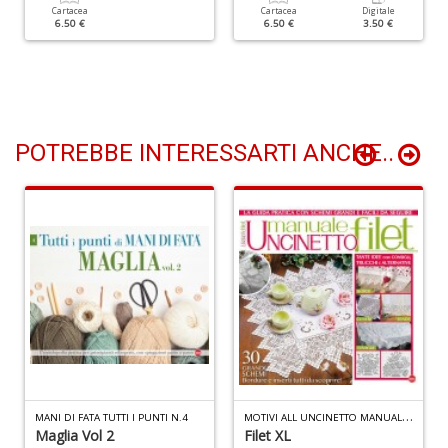
Cartacea
Cartacea
Digitale
6.50 €
6.50 €
3.50 €
F
d
P
C
D
C
POTREBBE INTERESSARTI ANCHE..
n
+
D
S
S
n
+
D
M
OTIVI ALL UNCINETTO MANUALE N.3
MANI DI FATA TUTTI I PUNTI N.4
Maglia Vol 2
Filet XL