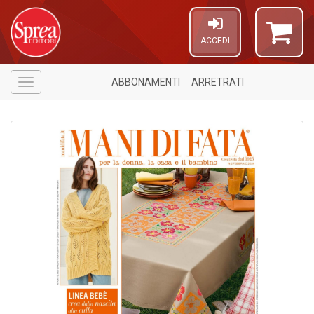
ACCEDI
ABBONAMENTI
ARRETRATI
Menù
1
n
in
di