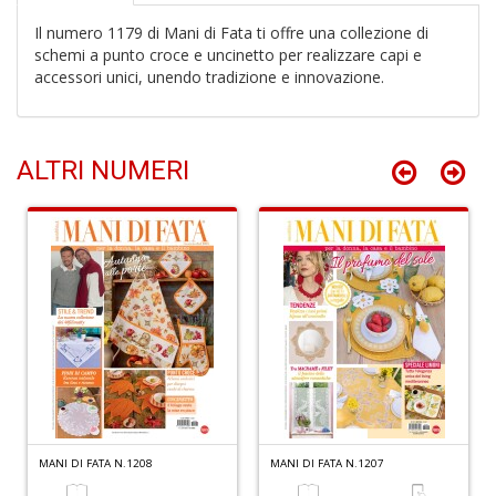
D
n
Il numero 1179 di Mani di Fata ti offre una collezione di
+
schemi a punto croce e uncinetto per realizzare capi e
D
accessori unici, unendo tradizione e innovazione.
ALTRI NUMERI
C
la
S
R
P
(d
n
+
D
MANI DI FATA N.1208
MANI DI FATA N.1207