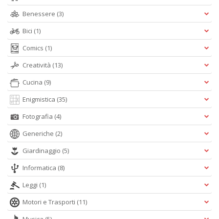
C
Benessere
(3)
n
Bici
(1)
Comics
(1)
Creatività
(13)
Cucina
(9)
Enigmistica
(35)
Fotografia
(4)
Generiche
(2)
Giardinaggio
(5)
Informatica
(8)
Leggi
(1)
Motori e Trasporti
(11)