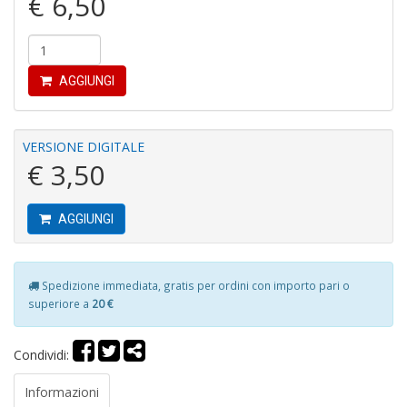
€ 6,50
AGGIUNGI
S
VERSIONE DIGITALE
V
€ 3,50
l
It
G
AGGIUNGI
n
+
D
Spedizione immediata, gratis per ordini con importo pari o
superiore a
20 €
Condividi:
R
G
Informazioni
H