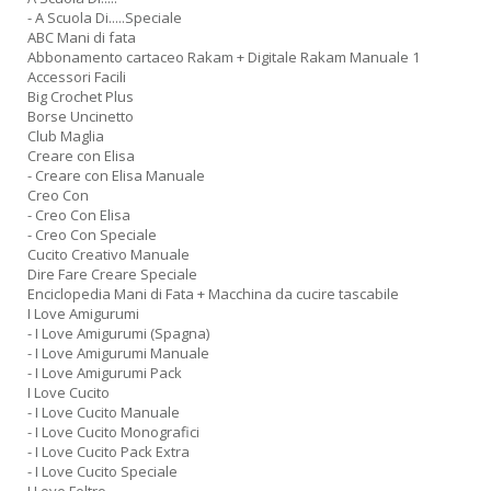
- A Scuola Di.....Speciale
ABC Mani di fata
Abbonamento cartaceo Rakam + Digitale Rakam Manuale 1
Accessori Facili
Big Crochet Plus
Borse Uncinetto
Club Maglia
Creare con Elisa
- Creare con Elisa Manuale
Creo Con
- Creo Con Elisa
- Creo Con Speciale
Cucito Creativo Manuale
Dire Fare Creare Speciale
Enciclopedia Mani di Fata + Macchina da cucire tascabile
I Love Amigurumi
- I Love Amigurumi (Spagna)
- I Love Amigurumi Manuale
- I Love Amigurumi Pack
I Love Cucito
- I Love Cucito Manuale
- I Love Cucito Monografici
- I Love Cucito Pack Extra
- I Love Cucito Speciale