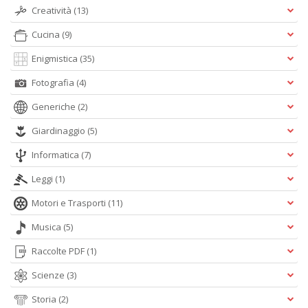
A
Creatività
(13)
L
Cucina
(9)
O
C
Enigmistica
(35)
n
Fotografia
(4)
Generiche
(2)
Giardinaggio
(5)
Informatica
(7)
Leggi
(1)
Motori e Trasporti
(11)
Musica
(5)
Raccolte PDF
(1)
Scienze
(3)
Storia
(2)