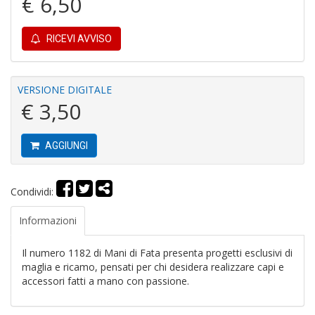
€ 6,50
RICEVI AVVISO
C
VERSIONE DIGITALE
M
€ 3,50
n
+
D
AGGIUNGI
Condividi:
C
Informazioni
G
B
Il numero 1182 di Mani di Fata presenta progetti esclusivi di
di
G
maglia e ricamo, pensati per chi desidera realizzare capi e
e
accessori fatti a mano con passione.
G
n