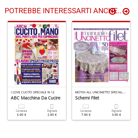
POTREBBE INTERESSARTI ANCHE..
C
L
Il
M
C
I
n
+
D
M
OTIVI ALL UNCINETTO SPECIALE N.2
I LOVE CUCITO SPECIALE N.12
ABC Macchina Da Cucire
Schemi Filet
U
i
Cartacea
Digitale
Cartacea
Digitale
tu
5.90 €
2.90 €
7.90 €
3.90 €
a
co
P
V