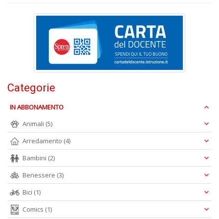
n
+
D
H
Categorie
T
fe
IN ABBONAMENTO
G
M
Animali
(5)
n
+
Arredamento
(4)
D
Bambini
(2)
Benessere
(3)
Bici
(1)
Comics
(1)