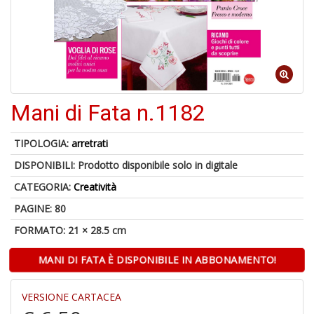
V
D
Mani di Fata n.1182
6
n
in
TIPOLOGIA:
arretrati
di
DISPONIBILI:
Prodotto disponibile solo in digitale
CATEGORIA:
Creatività
PAGINE: 80
FORMATO: 21 × 28.5 cm
1
n
MANI DI FATA È DISPONIBILE IN ABBONAMENTO!
in
di
VERSIONE CARTACEA