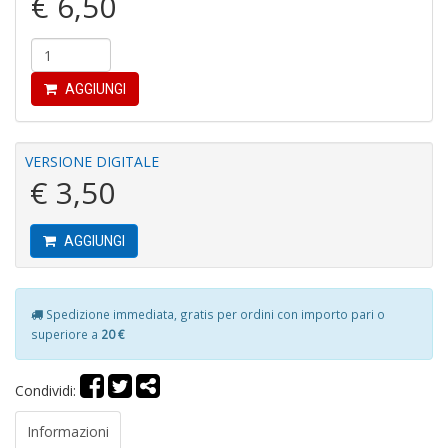
€ 6,50
Tu
i
s
AGGIUNGI
d
N
N
VERSIONE DIGITALE
P
€ 3,50
S
n
+
D
AGGIUNGI
Spedizione immediata, gratis per ordini con importo pari o
superiore a
20 €
H
S
n
Condividi:
+
D
Informazioni