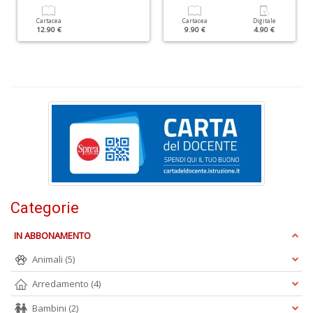
Cartacea
Cartacea
Digitale
12.90 €
9.90 €
4.90 €
A
L
O
C
n
Categorie
IN ABBONAMENTO
Animali
(5)
Arredamento
(4)
Bambini
(2)