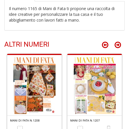
Il numero 1165 di Mani di Fata ti propone una raccolta di
idee creative per personalizzare la tua casa e il tuo
abbigliamento con lavori fatti a mano.
T
H
S
n
ALTRI NUMERI
+
D
R
n
+
D
MANI DI FATA N.1208
MANI DI FATA N.1207