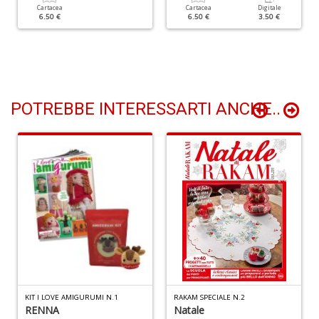
Cartacea
Cartacea
Digitale
6.50 €
6.50 €
3.50 €
I
C
Fa
n
+
POTREBBE INTERESSARTI ANCHE..
D
I
L
P
C
n
+
D
KIT I LOVE AMIGURUMI N.1
RAKAM SPECIALE N.2
RENNA
Natale