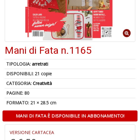
4
n
in
Mani di Fata n.1165
di
TIPOLOGIA:
arretrati
DISPONIBILI:
21 copie
CATEGORIA:
Creatività
4
PAGINE: 80
n
in
FORMATO: 21 × 28.5 cm
di
MANI DI FATA È DISPONIBILE IN ABBONAMENTO!
VERSIONE CARTACEA