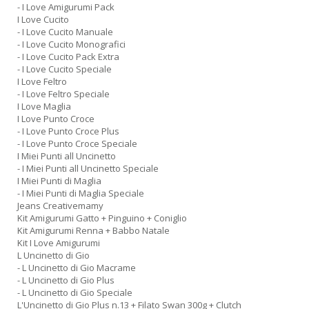
- I Love Amigurumi Pack
I Love Cucito
- I Love Cucito Manuale
- I Love Cucito Monografici
- I Love Cucito Pack Extra
- I Love Cucito Speciale
I Love Feltro
- I Love Feltro Speciale
I Love Maglia
I Love Punto Croce
- I Love Punto Croce Plus
- I Love Punto Croce Speciale
I Miei Punti all Uncinetto
- I Miei Punti all Uncinetto Speciale
I Miei Punti di Maglia
- I Miei Punti di Maglia Speciale
Jeans Creativemamy
Kit Amigurumi Gatto + Pinguino + Coniglio
Kit Amigurumi Renna + Babbo Natale
Kit I Love Amigurumi
L Uncinetto di Gio
- L Uncinetto di Gio Macrame
- L Uncinetto di Gio Plus
- L Uncinetto di Gio Speciale
L'Uncinetto di Gio Plus n.13 + Filato Swan 300g + Clutch