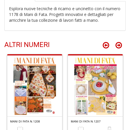
Esplora nuove tecniche di ricamo e uncinetto con il numero
1178 di Mani di Fata. Progetti innovativi e dettagliati per
arricchire la tua collezione di lavori fatti a mano.
Li
T
ALTRI NUMERI
A
K
D
n
+
D
S
MANI DI FATA N.1208
MANI DI FATA N.1207
S
n