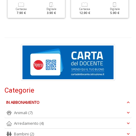
u
Cartacea
Digitale
Cartacea
Digitale
d
7.90 €
3.90 €
12.90 €
5.90 €
d
H
n
+
D
Categorie
A
L
IN ABBONAMENTO
O
C
Animali
(7)
n
Arredamento
(4)
Bambini
(2)