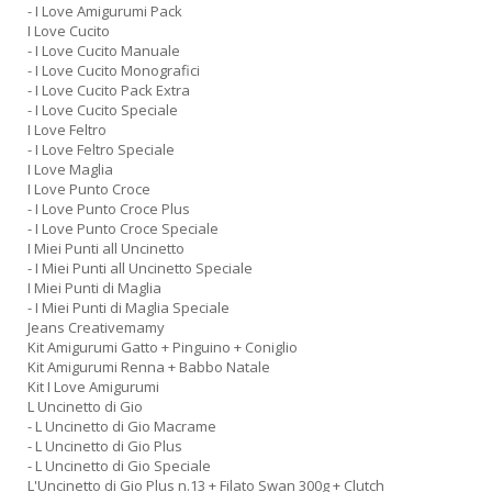
- I Love Amigurumi Pack
I Love Cucito
- I Love Cucito Manuale
- I Love Cucito Monografici
- I Love Cucito Pack Extra
- I Love Cucito Speciale
I Love Feltro
- I Love Feltro Speciale
I Love Maglia
I Love Punto Croce
- I Love Punto Croce Plus
- I Love Punto Croce Speciale
I Miei Punti all Uncinetto
- I Miei Punti all Uncinetto Speciale
I Miei Punti di Maglia
- I Miei Punti di Maglia Speciale
Jeans Creativemamy
Kit Amigurumi Gatto + Pinguino + Coniglio
Kit Amigurumi Renna + Babbo Natale
Kit I Love Amigurumi
L Uncinetto di Gio
- L Uncinetto di Gio Macrame
- L Uncinetto di Gio Plus
- L Uncinetto di Gio Speciale
L'Uncinetto di Gio Plus n.13 + Filato Swan 300g + Clutch