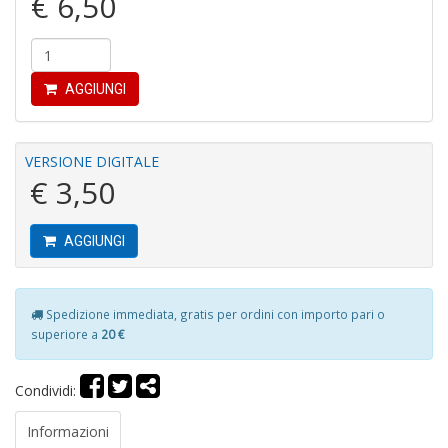
€ 6,50
pi
p
M
al
u
AGGIUNGI
M
n
+
VERSIONE DIGITALE
D
€ 3,50
AGGIUNGI
M
P
M
Spedizione immediata, gratis per ordini con importo pari o
2
superiore a
20 €
U
F
S
Condividi:
n
+
Informazioni
D