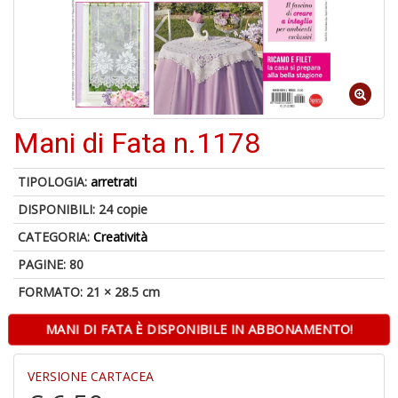
4
n
in
di
Mani di Fata n.1178
A
TIPOLOGIA:
arretrati
a
DISPONIBILI:
24 copie
G
S
CATEGORIA:
Creatività
PAGINE: 80
FORMATO: 21 × 28.5 cm
MANI DI FATA È DISPONIBILE IN ABBONAMENTO!
5
g
VERSIONE CARTACEA
s