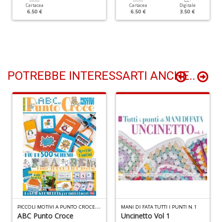
Cartacea
Cartacea
Digitale
+
6.50 €
6.50 €
3.50 €
D
M
POTREBBE INTERESSARTI ANCHE..
fa
in
c
D
b
e
s
n
+
D
P
ICCOLI MOTIVI A PUNTO CROCE SPECIALE N.1
MANI DI FATA TUTTI I PUNTI N.1
ABC Punto Croce
Uncinetto Vol 1
Gl