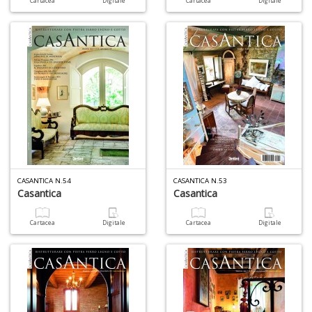
Cartacea
Digitale
Cartacea
Digitale
2
Il
M
C
I
M
n
+
D
CASANTICA N.54
CASANTICA N.53
Casantica
Casantica
Fi
I
L
Cartacea
Digitale
Cartacea
Digitale
P
C
S
n
+
D