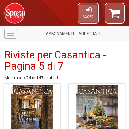
ACCEDI
ABBONAMENTI
ARRETRATI
Menù
Riviste per Casantica -
Pagina 5 di 7
Mostrando
24
di
147
risultati.
U
A
c
B