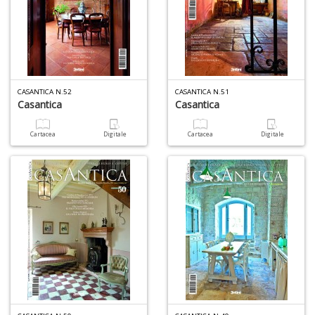
Pr
P
CASANTICA N.52
CASANTICA N.51
C
Casantica
Casantica
S
n
+
Cartacea
Digitale
Cartacea
Digitale
D
M
i
P
M