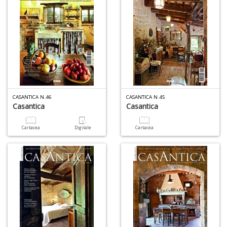
n
+
D
CASANTICA N.46
CASANTICA N.45
Casantica
Casantica
A
L
Cartacea
Digitale
Cartacea
O
C
n