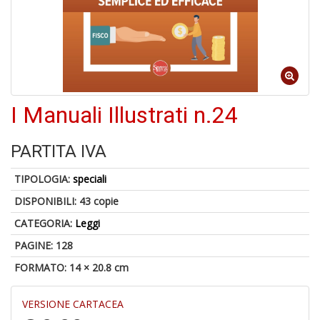
di
6
I Manuali Illustrati n.24
n
in
di
PARTITA IVA
TIPOLOGIA:
speciali
DISPONIBILI:
43 copie
CATEGORIA:
Leggi
PAGINE: 128
6
FORMATO: 14 × 20.8 cm
f
+
di
VERSIONE CARTACEA
in