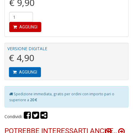
€ 9,90
r
AGGIUNGI
VERSIONE DIGITALE
R
€ 4,90
di
c
V
AGGIUNGI
C
C
n
+
Spedizione immediata, gratis per ordini con importo pari o
D
superiore a
20 €
Condividi:
POTREBBE INTERESSARTI ANCHE..
C