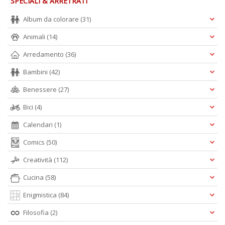
SPECIALI & ARRETRATI
A
L
Album da colorare
(31)
O
C
Animali
(14)
n
Arredamento
(36)
Bambini
(42)
Benessere
(27)
Bici
(4)
Calendari
(1)
Comics
(50)
Creatività
(112)
Cucina
(58)
Enigmistica
(84)
Filosofia
(2)