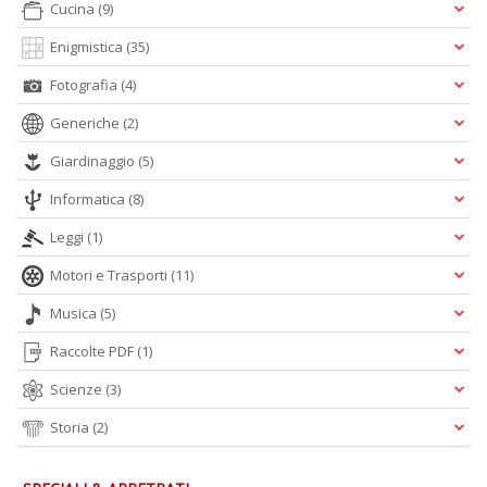
Cucina
(9)
V
lo
Enigmistica
(35)
Y
n
Fotografia
(4)
+
D
Generiche
(2)
Giardinaggio
(5)
Informatica
(8)
S
Leggi
(1)
S
n
Motori e Trasporti
(11)
+
D
Musica
(5)
Raccolte PDF
(1)
Scienze
(3)
Storia
(2)