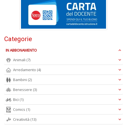
F
e
V
al
Categorie
s
Il
M
IN ABBONAMENTO
C
Animali
(7)
I
n
Arredamento
(4)
+
D
Bambini
(2)
Benessere
(3)
Bici
(1)
P
Comics
(1)
il
t
Creatività
(13)
f