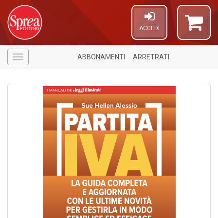
ACCEDI
ABBONAMENTI
ARRETRATI
Menù
U
a
c
D
M
in