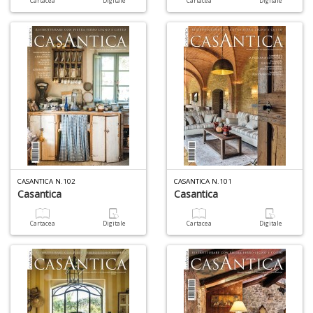
Cartacea
Digitale
Cartacea
Digitale
P
P
C
n
+
D
Il
M
O
CASANTICA N.102
CASANTICA N.101
P
Casantica
Casantica
Il
M
Cartacea
Digitale
Cartacea
Digitale
O
P
n
+
D