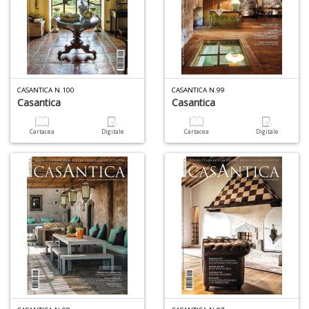
A
I
L
P
CASANTICA N.100
CASANTICA N.99
C
Casantica
Casantica
S
n
Cartacea
Digitale
Cartacea
Digitale
+
D
5
a
di
P