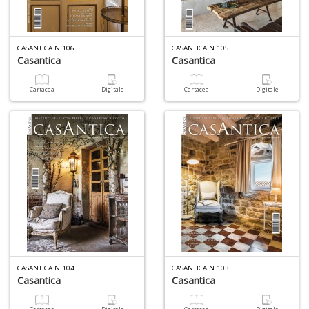
U
a
c
CASANTICA N.106
CASANTICA N.105
Il
Casantica
Casantica
C
Cartacea
Digitale
Cartacea
Digitale
6
n
in
di
CASANTICA N.104
CASANTICA N.103
Casantica
Casantica
C