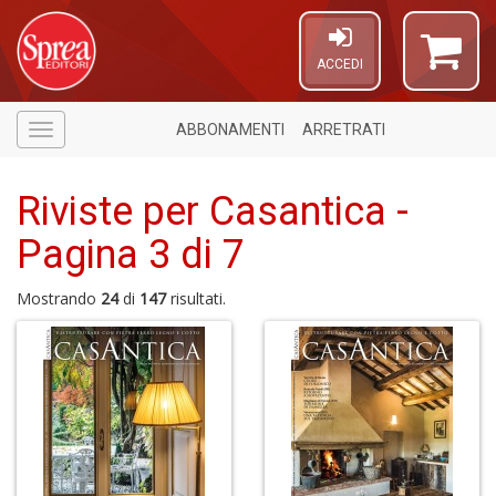
ACCEDI
ABBONAMENTI
ARRETRATI
Menù
Riviste per Casantica -
Pagina 3 di 7
Mostrando
24
di
147
risultati.
1
n
in
di