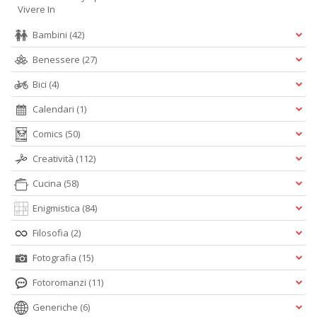
Vivere In
Bambini
(42)
Benessere
(27)
A
Bici
(4)
L
O
Calendari
(1)
C
n
Comics
(50)
Creatività
(112)
Cucina
(58)
Enigmistica
(84)
Filosofia
(2)
Fotografia
(15)
Fotoromanzi
(11)
Generiche
(6)