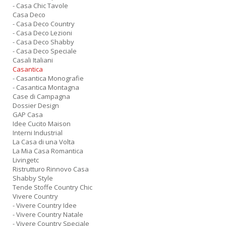
- Casa Chic Tavole
Casa Deco
- Casa Deco Country
I
- Casa Deco Lezioni
- Casa Deco Shabby
C
- Casa Deco Speciale
Fa
Casali Italiani
n
Casantica
+
- Casantica Monografie
D
- Casantica Montagna
Case di Campagna
Dossier Design
GAP Casa
Idee Cucito Maison
Interni Industrial
I
La Casa di una Volta
L
La Mia Casa Romantica
P
Livingetc
C
Ristrutturo Rinnovo Casa
n
Shabby Style
+
Tende Stoffe Country Chic
D
Vivere Country
- Vivere Country Idee
- Vivere Country Natale
- Vivere Country Speciale