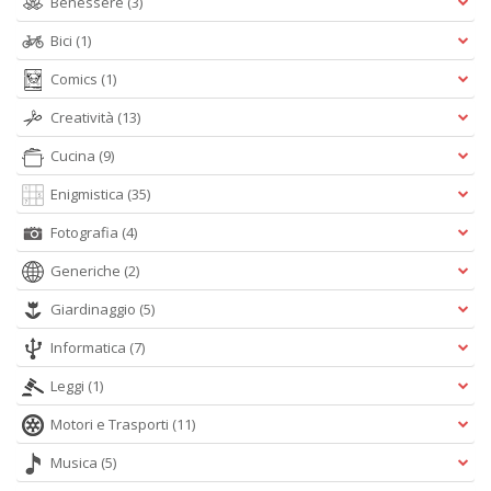
Benessere
(3)
Bici
(1)
Tu
i
Comics
(1)
s
Creatività
(13)
d
N
Cucina
(9)
N
P
Enigmistica
(35)
S
n
Fotografia
(4)
+
D
Generiche
(2)
Giardinaggio
(5)
Informatica
(7)
H
Leggi
(1)
S
n
Motori e Trasporti
(11)
+
Musica
(5)
D