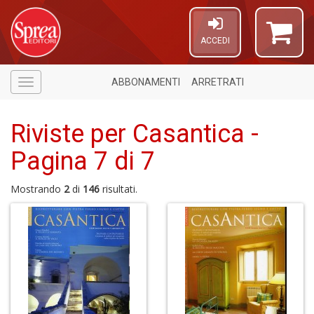
ACCEDI
ABBONAMENTI
ARRETRATI
Menù
Riviste per Casantica -
Pagina 7 di 7
Mostrando
2
di
146
risultati.
6
f
+
di
in
r