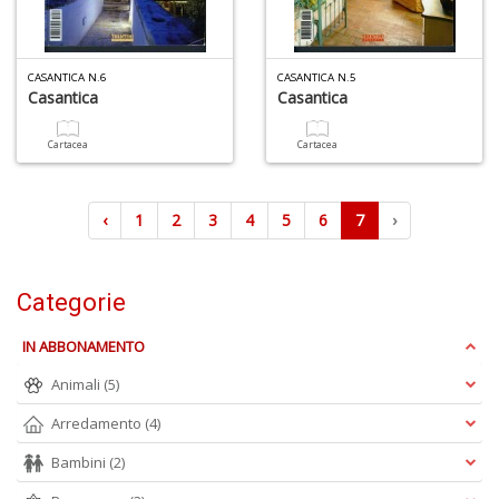
CASANTICA N.6
CASANTICA N.5
Casantica
Casantica
4
n
Cartacea
Cartacea
in
di
‹
1
2
3
4
5
6
7
›
Categorie
4
n
IN ABBONAMENTO
in
di
Animali
(5)
Arredamento
(4)
Bambini
(2)