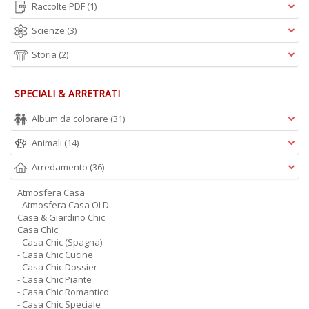
Raccolte PDF
(1)
Scienze
(3)
Storia
(2)
T
H
S
SPECIALI & ARRETRATI
n
+
Album da colorare
(31)
D
Animali
(14)
Arredamento
(36)
Atmosfera Casa
- Atmosfera Casa OLD
Casa & Giardino Chic
Casa Chic
R
- Casa Chic (Spagna)
n
- Casa Chic Cucine
+
- Casa Chic Dossier
D
- Casa Chic Piante
- Casa Chic Romantico
- Casa Chic Speciale