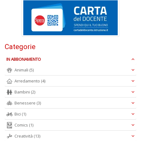
A
Categorie
L
O
IN ABBONAMENTO
C
n
Animali
(5)
Arredamento
(4)
Bambini
(2)
Benessere
(3)
Bici
(1)
Comics
(1)
Creatività
(13)