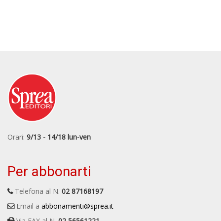
Orari:
9/13 - 14/18 lun-ven
Per abbonarti
Telefona al N.
02 87168197
Email a
abbonamenti@sprea.it
Via FAX al N.
02 56561221