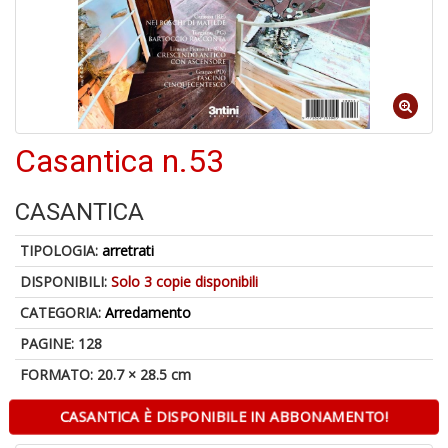
6
n
in
di
Casantica n.53
U
CASANTICA
a
di
TIPOLOGIA:
arretrati
M
P
DISPONIBILI:
Solo 3 copie disponibili
CATEGORIA:
Arredamento
PAGINE: 128
FORMATO: 20.7 × 28.5 cm
CASANTICA È DISPONIBILE IN ABBONAMENTO!
Gl