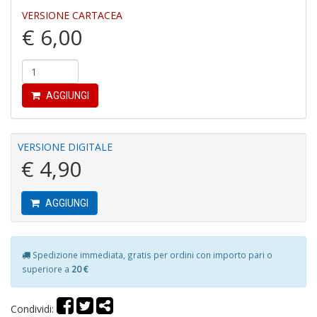
al
VERSIONE CARTACEA
B
€ 6,00
di
C
la
S
n
AGGIUNGI
+
D
VERSIONE DIGITALE
€ 4,90
C
AGGIUNGI
R
T
S
n
Spedizione immediata, gratis per ordini con importo pari o
+
superiore a
20 €
D
Condividi: