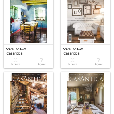
+
D
CASANTICA N.70
CASANTICA N.69
A
Casantica
Casantica
L
O
Cartacea
Digitale
Cartacea
Digitale
C
n