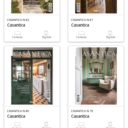
U
a
c
CASANTICA N.82
CASANTICA N.81
Il
Casantica
Casantica
C
Cartacea
Digitale
Cartacea
Digitale
6
n
in
di
CASANTICA N.80
CASANTICA N.79
Casantica
Casantica
C