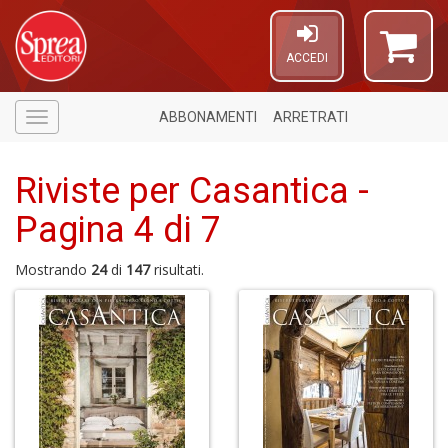
ACCEDI
ABBONAMENTI
ARRETRATI
Menù
Riviste per Casantica -
Pagina 4 di 7
Mostrando
24
di
147
risultati.
1
n
in
di