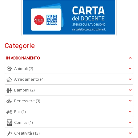
P
F
n
+
D
Categorie
IN ABBONAMENTO
R
+
Animali
(7)
ki
Arredamento
(4)
2
m
Bambini
(2)
Pr
P
Benessere
(3)
C
n
Bici
(1)
+
D
Comics
(1)
Creatività
(13)