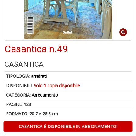
6
n
Casantica n.49
in
di
CASANTICA
TIPOLOGIA:
arretrati
DISPONIBILI:
Solo 1 copia disponibile
4
CATEGORIA:
Arredamento
n
in
PAGINE: 128
di
FORMATO: 20.7 × 28.5 cm
CASANTICA È DISPONIBILE IN ABBONAMENTO!