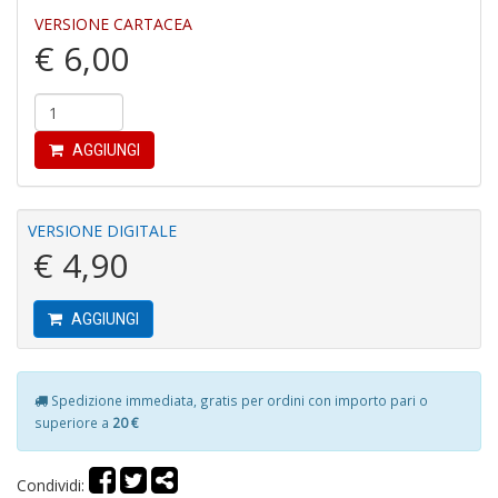
VERSIONE CARTACEA
€ 6,00
C
fo
e
fe
c
AGGIUNGI
lo
y
V
VERSIONE DIGITALE
lo
€ 4,90
Y
M
n
+
AGGIUNGI
D
Spedizione immediata, gratis per ordini con importo pari o
superiore a
20 €
M
v
2
Condividi:
M