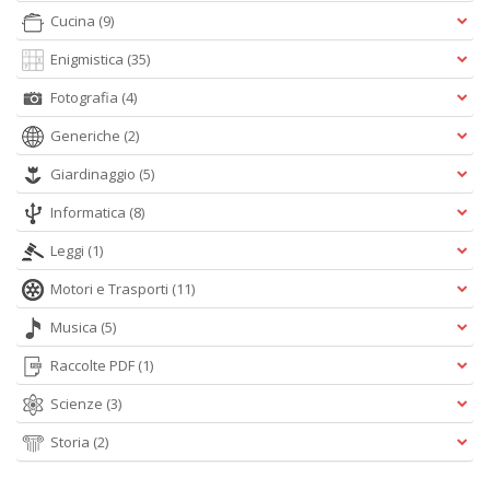
Cucina
(9)
Enigmistica
(35)
Fotografia
(4)
A
Generiche
(2)
L
O
Giardinaggio
(5)
C
n
Informatica
(8)
Leggi
(1)
Motori e Trasporti
(11)
Musica
(5)
Raccolte PDF
(1)
Scienze
(3)
Storia
(2)