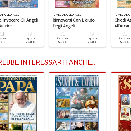
 ANGELO N.60
IL MIO ANGELO N.59
IL MIO ANG
 Invocare Gli Angeli
Rinnovarsi Con L'aiuto
Chiedi A
uarire
Degli Angeli
All'Arca
tacea
Digitale
Cartacea
Digitale
Cartacea
90 €
2.50 €
5.90 €
2.50 €
5.90 €
EBBE INTERESSARTI ANCHE..