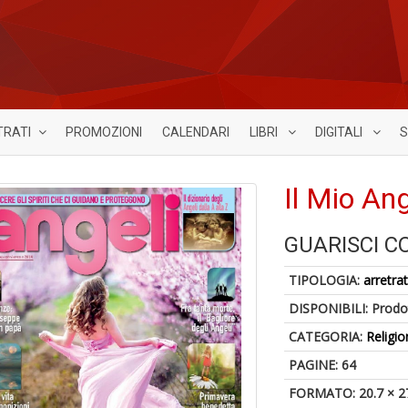
TRATI
PROMOZIONI
CALENDARI
LIBRI
DIGITALI
S
Il Mio An
GUARISCI C
TIPOLOGIA:
arretrat
DISPONIBILI:
Prodot
CATEGORIA:
Religio
PAGINE: 64
FORMATO: 20.7 × 2