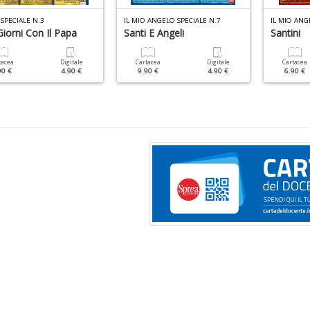
SPECIALE N.3
IL MIO ANGELO SPECIALE N.7
IL MIO ANG
iorni Con Il Papa
Santi E Angeli
Santini
tacea
Digitale
Cartacea
Digitale
Cartacea
90 €
4.90 €
9.90 €
4.90 €
6.90 €