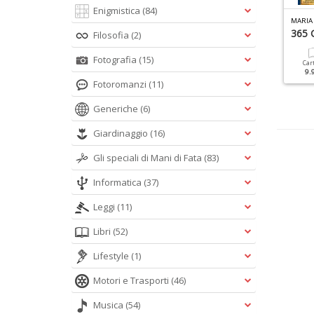
Enigmistica
(84)
L MIO ANGELO SPECIALE N.3
IL MIO ANGELO SANTI N.4
MARIA 
l Grande Libro Degli
Padre Pio Con Ventaglio
365 G
Filosofia
(2)
ngeli
Fotografia
(15)
Cartacea
Digitale
Car
7.90 €
3.90 €
9.
Cartacea
Digitale
Fotoromanzi
(11)
9.90 €
4.90 €
Generiche
(6)
Giardinaggio
(16)
Gli speciali di Mani di Fata
(83)
Informatica
(37)
Leggi
(11)
Libri
(52)
Lifestyle
(1)
Motori e Trasporti
(46)
Musica
(54)