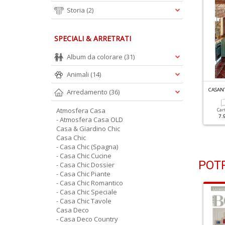
Storia
(2)
SPECIALI & ARRETRATI
Album da colorare
(31)
Animali
(14)
ASANTICA N.141
CASANTICA N.140
CASANT
Arredamento
(36)
asantica
Casantica
Atmosfera Casa
Car
7.
- Atmosfera Casa OLD
Cartacea
Digitale
Cartacea
Digitale
7.50 €
4.90 €
7.50 €
4.90 €
Casa & Giardino Chic
Casa Chic
- Casa Chic (Spagna)
- Casa Chic Cucine
POTR
- Casa Chic Dossier
- Casa Chic Piante
- Casa Chic Romantico
- Casa Chic Speciale
- Casa Chic Tavole
Casa Deco
- Casa Deco Country