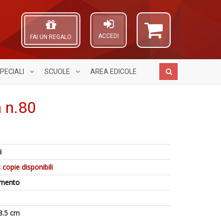
ACCEDI
FAI UN REGALO
PECIALI
SCUOLE
AREA
EDICOLE
 n.80
1
f
L
S
A
D
Gh
L
i
V
A
O
n
C
C
 copie disponibili
+
D
n
D
amento
n
+
A
D
a
8.5 cm
a