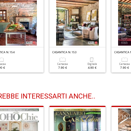
ICA N.154
CASANTICA N.153
CASANTICA 
tacea
Cartacea
Digitale
Cartacea
90 €
7.90 €
4.90 €
7.90 €
EBBE INTERESSARTI ANCHE..