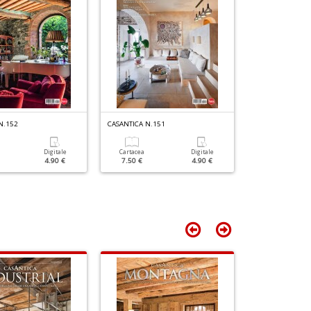
N.152
CASANTICA N.151
CASANTICA N.15
Digitale
Cartacea
Digitale
Cartacea
4.90 €
7.50 €
4.90 €
7.50 €