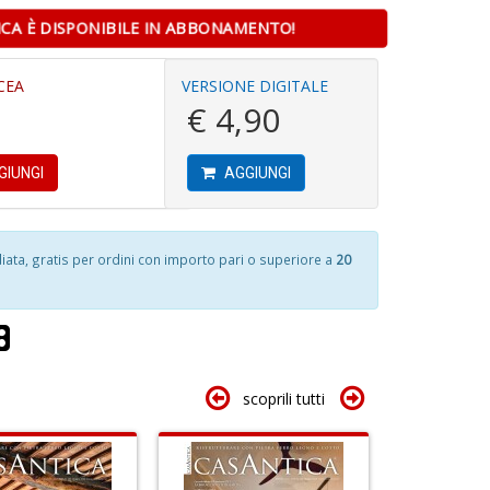
Il
ICA È DISPONIBILE IN ABBONAMENTO!
P
F
al
D
P
CEA
VERSIONE DIGITALE
A
B
€ 4,90
V
M
M
n
n
+
GIUNGI
AGGIUNGI
+
D
1
D
f
+
2
ta, gratis per ordini con importo pari o superiore a
20
s
S
c
P
S
V
n
S
+
n
D
scoprili tutti
+
D