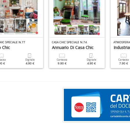
HIC SPECIALE N.77
CASA CHIC SPECIALE N.74
ATMOSFERA 
 Chic
Annuario Di Casa Chic
Industria
tacea
Digitale
Cartacea
Digitale
Cartacea
90 €
4.90 €
9.90 €
4.90 €
7.90 €