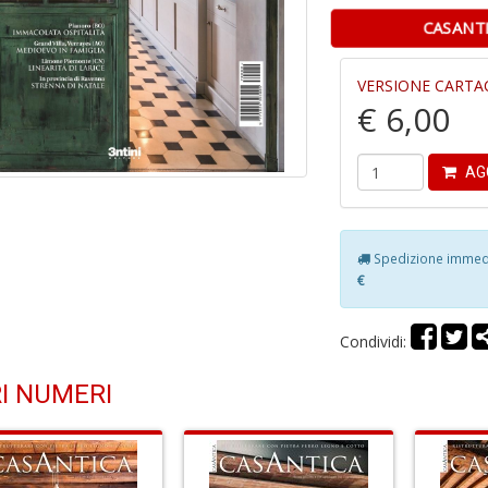
CASANT
VERSIONE CARTA
€ 6,00
AG
Spedizione immedia
€
Condividi:
I NUMERI