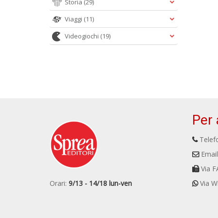
Storia
(29)
Viaggi
(11)
Videogiochi
(19)
Per 
Telefo
Email
Via F
Orari:
9/13 - 14/18 lun-ven
Via W