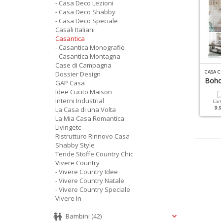
- Casa Deco Lezioni
- Casa Deco Shabby
- Casa Deco Speciale
Casali Italiani
Casantica
- Casantica Monografie
- Casantica Montagna
Case di Campagna
ASA CHIC ROMANTICO N.1
ATMOSFERA CASA N.5
CASA C
Dossier Design
atale Romantico
Toscana
Boho
GAP Casa
Idee Cucito Maison
Interni Industrial
Cartacea
Digitale
Cartacea
Digitale
Car
9.90 €
4.90 €
7.90 €
3.90 €
9.
La Casa di una Volta
La Mia Casa Romantica
Livingetc
Ristrutturo Rinnovo Casa
Shabby Style
Tende Stoffe Country Chic
Vivere Country
- Vivere Country Idee
- Vivere Country Natale
- Vivere Country Speciale
Vivere In
Bambini
(42)