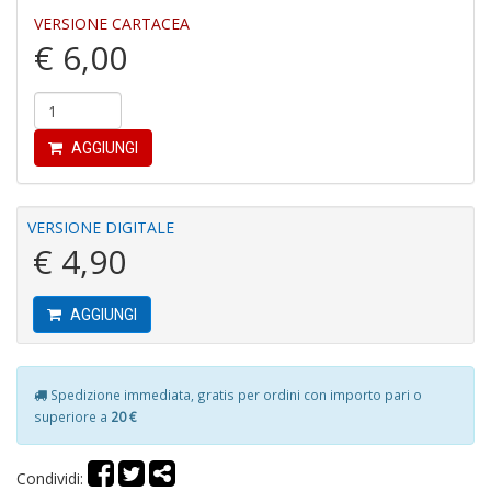
VERSIONE CARTACEA
€ 6,00
I
G
AGGIUNGI
P
C
la
S
VERSIONE DIGITALE
S
€ 4,90
n
+
D
AGGIUNGI
Spedizione immediata, gratis per ordini con importo pari o
superiore a
20 €
L
G
S
Condividi:
d