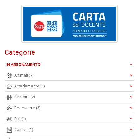
D
C
ai
pi
Categorie
D
D
IN ABBONAMENTO
in
D
Animali
(7)
n
+
Arredamento
(4)
D
Bambini
(2)
Benessere
(3)
Bici
(1)
Comics
(1)