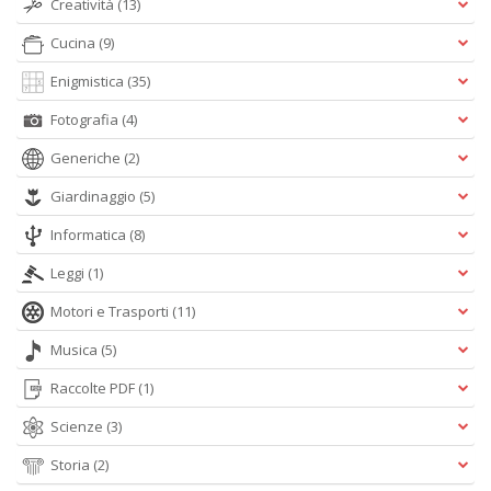
Creatività
(13)
A
L
Cucina
(9)
O
C
Enigmistica
(35)
n
Fotografia
(4)
Generiche
(2)
Giardinaggio
(5)
Informatica
(8)
Leggi
(1)
Motori e Trasporti
(11)
Musica
(5)
Raccolte PDF
(1)
Scienze
(3)
Storia
(2)