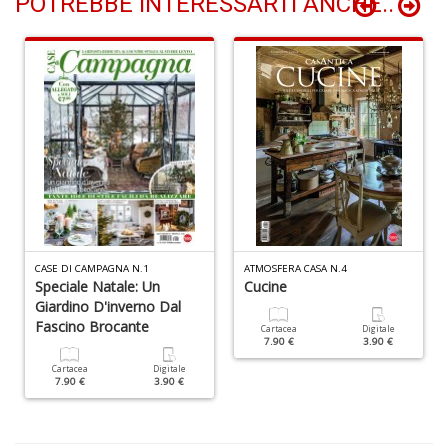
POTREBBE INTERESSARTI ANCHE..
Fa
S
n
+
D
CASE DI CAMPAGNA N.1
ATMOSFERA CASA N.4
Speciale Natale: Un
Cucine
Giardino D'inverno Dal
Fascino Brocante
M
Cartacea
Digitale
7.90 €
3.90 €
c
L
Cartacea
Digitale
7.90 €
3.90 €
N
M
n
+