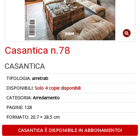
1
n
in
Casantica n.78
di
CASANTICA
TIPOLOGIA:
arretrati
DISPONIBILI:
Solo 4 copie disponibili
U
CATEGORIA:
Arredamento
a
di
PAGINE: 128
a
FORMATO: 20.7 × 28.5 cm
a
C
CASANTICA È DISPONIBILE IN ABBONAMENTO!