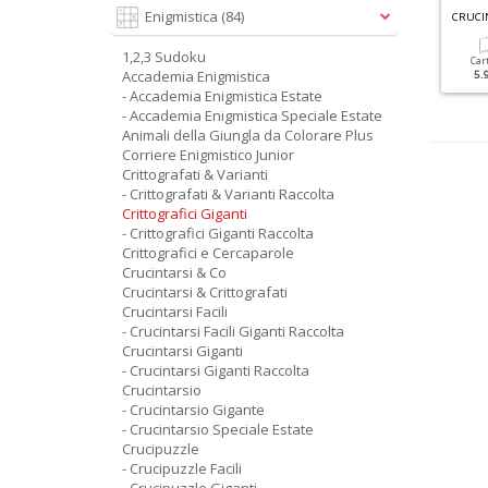
G
RANDI SUDOKU SPECIALE INVERNO N.5
Enigmistica
(84)
SUDOKU GIGANTI RACCOLTA N.1
1,2,3 Sudoku
Cartacea
Digitale
Cartacea
Digitale
Car
Accademia Enigmistica
3.50 €
1.50 €
6.90 €
3.50 €
5.
- Accademia Enigmistica Estate
- Accademia Enigmistica Speciale Estate
Animali della Giungla da Colorare Plus
Corriere Enigmistico Junior
Crittografati & Varianti
- Crittografati & Varianti Raccolta
Crittografici Giganti
- Crittografici Giganti Raccolta
Crittografici e Cercaparole
Crucintarsi & Co
Crucintarsi & Crittografati
Crucintarsi Facili
- Crucintarsi Facili Giganti Raccolta
Crucintarsi Giganti
- Crucintarsi Giganti Raccolta
Crucintarsio
- Crucintarsio Gigante
- Crucintarsio Speciale Estate
Crucipuzzle
- Crucipuzzle Facili