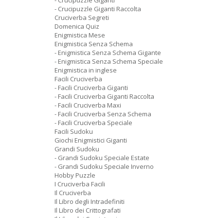
- Crucipuzzle Giganti
- Crucipuzzle Giganti Raccolta
Cruciverba Segreti
Domenica Quiz
Enigmistica Mese
Enigmistica Senza Schema
- Enigmistica Senza Schema Gigante
- Enigmistica Senza Schema Speciale
Enigmistica in inglese
Facili Cruciverba
- Facili Cruciverba Giganti
- Facili Cruciverba Giganti Raccolta
- Facili Cruciverba Maxi
- Facili Cruciverba Senza Schema
- Facili Cruciverba Speciale
Facili Sudoku
Giochi Enigmistici Giganti
Grandi Sudoku
- Grandi Sudoku Speciale Estate
- Grandi Sudoku Speciale Inverno
Hobby Puzzle
I Cruciverba Facili
Il Cruciverba
Il Libro degli Intradefiniti
Il Libro dei Crittografati