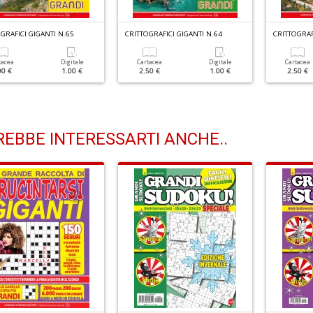
GRAFICI GIGANTI N.65
CRITTOGRAFICI GIGANTI N.64
CRITTOGRAF
tacea
Digitale
Cartacea
Digitale
Cartacea
00 €
1.00 €
2.50 €
1.00 €
2.50 €
EBBE INTERESSARTI ANCHE..