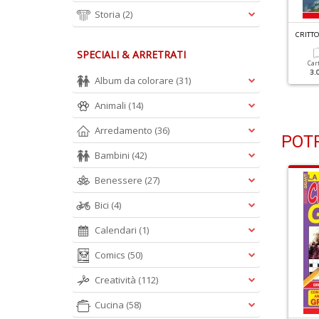
Storia
(2)
RITTOGRAFICI GIGANTI N.52
CRITTOGRAFICI GIGANTI N.51
CRITTO
SPECIALI & ARRETRATI
Cartacea
Digitale
Cartacea
Digitale
Car
2.50 €
1.00 €
2.50 €
1.00 €
3.
Album da colorare
(31)
Animali
(14)
Arredamento
(36)
POTR
Bambini
(42)
Benessere
(27)
Bici
(4)
Calendari
(1)
Comics
(50)
Creatività
(112)
Cucina
(58)