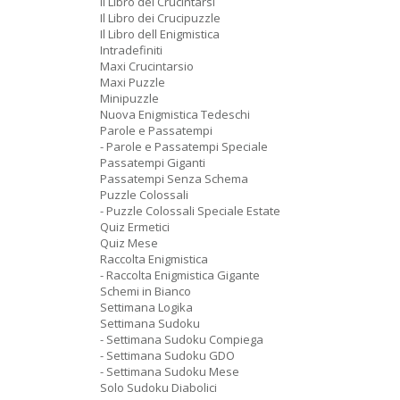
Il Libro dei Crucintarsi
Il Libro dei Crucipuzzle
Il Libro dell Enigmistica
Intradefiniti
Maxi Crucintarsio
Maxi Puzzle
Minipuzzle
Nuova Enigmistica Tedeschi
Parole e Passatempi
- Parole e Passatempi Speciale
Passatempi Giganti
Passatempi Senza Schema
Puzzle Colossali
- Puzzle Colossali Speciale Estate
Quiz Ermetici
Quiz Mese
Raccolta Enigmistica
- Raccolta Enigmistica Gigante
Schemi in Bianco
Settimana Logika
Settimana Sudoku
- Settimana Sudoku Compiega
- Settimana Sudoku GDO
- Settimana Sudoku Mese
Solo Sudoku Diabolici