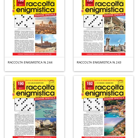
+
D
A
I
L
RACCOLTA ENIGMISTICA N.244
RACCOLTA ENIGMISTICA N.243
P
C
S
n
+
D
L
G
R