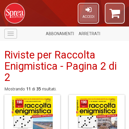
ACCEDI
ABBONAMENTI
ARRETRATI
Menù
Riviste per Raccolta
Enigmistica - Pagina 2 di
2
1
n
c
Mostrando
11
di
35
risultati.
6
n