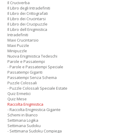
Il Cruciverba
Il Libro degli Intradefiniti
Il Libro dei Crittografati
Il Libro dei Crucintarsi
Il Libro dei Crucipuzzle
Il Libro dell Enigmistica
Intradefiniti
Maxi Crucintarsio
Maxi Puzzle
Minipuzzle
Nuova Enigmistica Tedeschi
Parole e Passatempi
- Parole e Passatempi Speciale
Passatempi Giganti
Passatempi Senza Schema
Puzzle Colossali
- Puzzle Colossali Speciale Estate
Quiz Ermetici
Quiz Mese
Raccolta Enigmistica
- Raccolta Enigmistica Gigante
Schemi in Bianco
Settimana Logika
Settimana Sudoku
- Settimana Sudoku Compiega