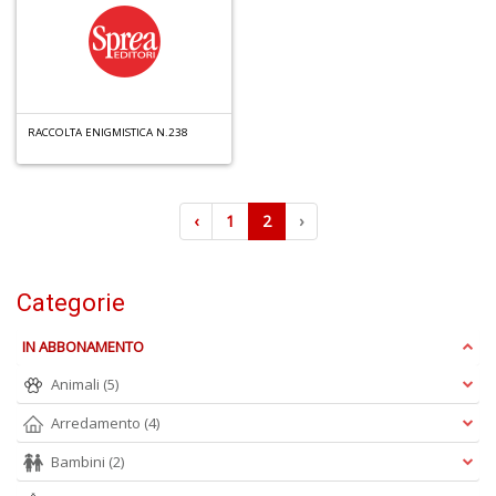
I
e
RACCOLTA ENIGMISTICA N.238
V
C
n
+
‹
1
2
›
D
Categorie
IN ABBONAMENTO
L
Il
Animali
(5)
n
Arredamento
(4)
+
D
Bambini
(2)