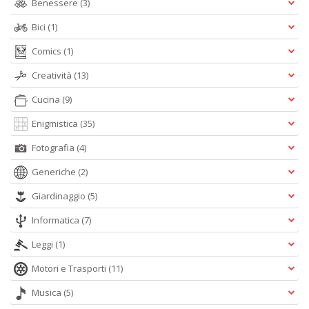
Benessere
(3)
Bici
(1)
Comics
(1)
Creatività
(13)
A
L
Cucina
(9)
O
Enigmistica
(35)
C
n
Fotografia
(4)
Generiche
(2)
Giardinaggio
(5)
Informatica
(7)
Leggi
(1)
Motori e Trasporti
(11)
Musica
(5)