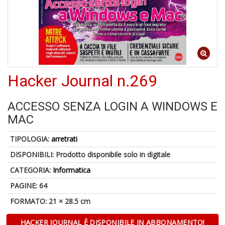
A
a
R
Hacker Journal n.269
ACCESSO SENZA LOGIN A WINDOWS E
MAC
4
n
TIPOLOGIA:
arretrati
in
DISPONIBILI:
Prodotto disponibile solo in digitale
di
CATEGORIA:
Informatica
PAGINE: 64
FORMATO: 21 × 28.5 cm
HACKER JOURNAL È DISPONIBILE IN ABBONAMENTO!