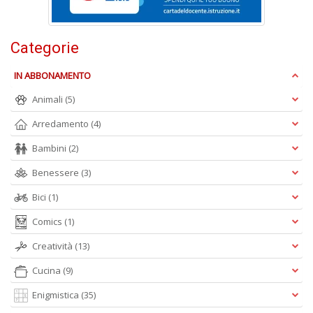
Categorie
IN ABBONAMENTO
Animali
(5)
A
Arredamento
(4)
L
O
Bambini
(2)
C
n
Benessere
(3)
Bici
(1)
Comics
(1)
Creatività
(13)
Cucina
(9)
Enigmistica
(35)