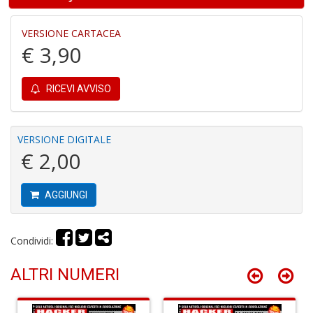
3
g
VERSIONE CARTACEA
s
M
€ 3,90
al
u
M
RICEVI AVVISO
n
+
D
VERSIONE DIGITALE
€ 2,00
AGGIUNGI
J
U
F
Condividi:
S
n
ALTRI NUMERI
+
D