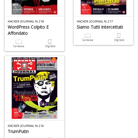
6
HACKER JOURNAL N.218
HACKER JOURNAL N.217
n
WordPress Colpito E
Siamo Tutti Intercettati
in
Affondato
di
Cartacea
Digitale
Cartacea
Digitale
A
a
a
O
d
V
HACKER JOURNAL N.216
TrumPutin