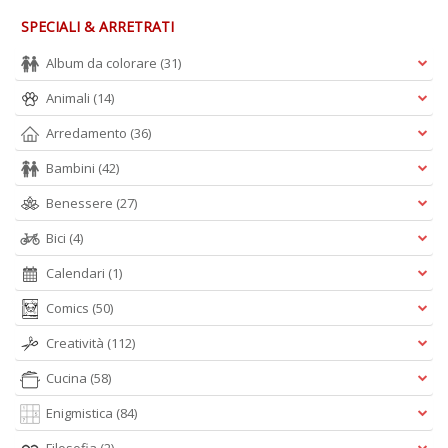
SPECIALI & ARRETRATI
S
S
Album da colorare
(31)
n
+
Animali
(14)
D
Arredamento
(36)
Bambini
(42)
Benessere
(27)
F
Bici
(4)
C
B
Calendari
(1)
d
e
Comics
(50)
n
+
Creatività
(112)
D
Cucina
(58)
Enigmistica
(84)