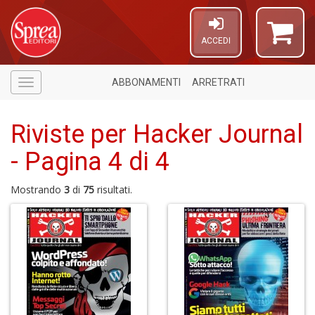
ACCEDI
ABBONAMENTI
ARRETRATI
Menù
Riviste per Hacker Journal
- Pagina 4 di 4
Mostrando
3
di
75
risultati.
U
a
c
C
S