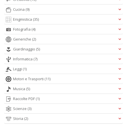
(d
n
Cucina
(9)
+
D
Enigmistica
(35)
Fotografia
(4)
Generiche
(2)
Gl
Giardinaggio
(5)
u
Informatica
(7)
d
D
Leggi
(1)
H
S
Motori e Trasporti
(11)
n
+
Musica
(5)
D
Raccolte PDF
(1)
Scienze
(3)
Storia
(2)