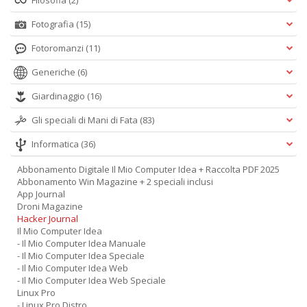
Filosofia
(2)
Is
di
Fotografia
(15)
po
Fotoromanzi
(11)
K
n
Generiche
(6)
+
D
Giardinaggio
(16)
Gli speciali di Mani di Fata
(83)
Informatica
(36)
Abbonamento Digitale Il Mio Computer Idea + Raccolta PDF 2025
Abbonamento Win Magazine + 2 speciali inclusi
App Journal
A
Droni Magazine
L
Hacker Journal
O
Il Mio Computer Idea
C
- Il Mio Computer Idea Manuale
n
- Il Mio Computer Idea Speciale
- Il Mio Computer Idea Web
- Il Mio Computer Idea Web Speciale
Linux Pro
- Linux Pro Distro