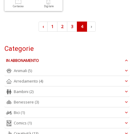
Cartacea
Digitale
‹
1
2
3
4
›
I
B
V
Categorie
n
+
IN ABBONAMENTO
D
Animali
(5)
Arredamento
(4)
Bambini
(2)
R
Benessere
(3)
P
2
Bici
(1)
G
V
Comics
(1)
R
P
Creatività
(13)