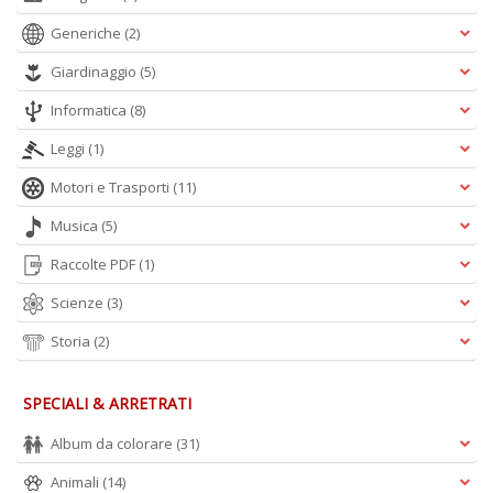
D
Generiche
(2)
Giardinaggio
(5)
Informatica
(8)
S
ag
Leggi
(1)
s
Motori e Trasporti
(11)
di
i
Musica
(5)
Il
M
Raccolte PDF
(1)
C
I
Scienze
(3)
n
+
Storia
(2)
D
SPECIALI & ARRETRATI
Album da colorare
(31)
Animali
(14)