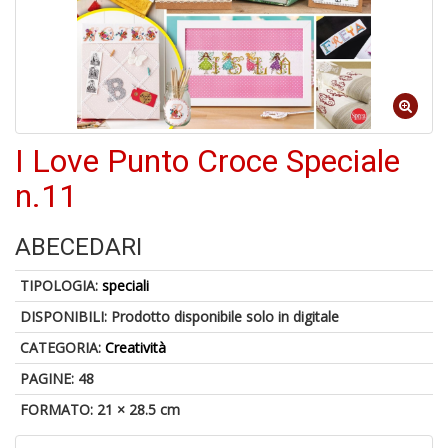
S
p
u
a
-
C
I Love Punto Croce Speciale
n.11
ABECEDARI
TIPOLOGIA:
speciali
A
a
DISPONIBILI:
Prodotto disponibile solo in digitale
p
CATEGORIA:
Creatività
S
i
PAGINE: 48
FORMATO: 21 × 28.5 cm