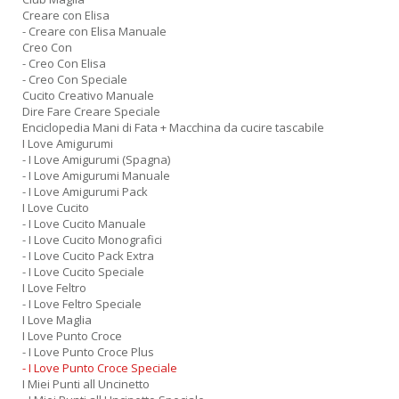
Creare con Elisa
- Creare con Elisa Manuale
Creo Con
- Creo Con Elisa
- Creo Con Speciale
Cucito Creativo Manuale
Dire Fare Creare Speciale
Enciclopedia Mani di Fata + Macchina da cucire tascabile
I Love Amigurumi
- I Love Amigurumi (Spagna)
- I Love Amigurumi Manuale
- I Love Amigurumi Pack
I Love Cucito
- I Love Cucito Manuale
- I Love Cucito Monografici
- I Love Cucito Pack Extra
- I Love Cucito Speciale
I Love Feltro
- I Love Feltro Speciale
I Love Maglia
I Love Punto Croce
- I Love Punto Croce Plus
- I Love Punto Croce Speciale
I Miei Punti all Uncinetto