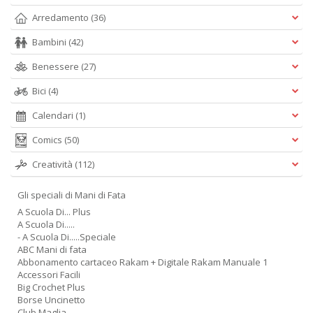
Arredamento
(36)
A
Bambini
(42)
L
O
Benessere
(27)
C
n
Bici
(4)
Calendari
(1)
Comics
(50)
Creatività
(112)
Gli speciali di Mani di Fata
A Scuola Di... Plus
A Scuola Di.....
- A Scuola Di.....Speciale
ABC Mani di fata
Abbonamento cartaceo Rakam + Digitale Rakam Manuale 1
Accessori Facili
Big Crochet Plus
Borse Uncinetto
Club Maglia