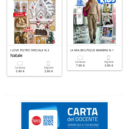
I
R
p
n
+
D
I LOVE FELTRO SPECIALE N.3
LA MIA BOUTIQUE BAMBINI N.1
Natale
Cartacea
Digitale
S
7.90 €
3.90 €
d
Cartacea
Digitale
5.90 €
2.90 €
G
A
C
S
n
+
D