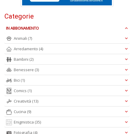
Categorie
S
IN ABBONAMENTO
&
C
Animali
(7)
n
Arredamento
(4)
+
D
Bambini
(2)
Benessere
(3)
Bici
(1)
A
Comics
(1)
p
le
Creatività
(13)
e
Cucina
(9)
T
N
Enigmistica
(35)
n
+
Fotografia
(4)