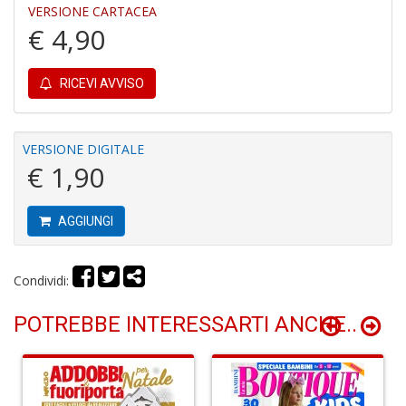
VERSIONE CARTACEA
€ 4,90
L
RICEVI AVVISO
o
L
G
V
VERSIONE DIGITALE
S
€ 1,90
n
+
D
AGGIUNGI
Condividi:
R
POTREBBE INTERESSARTI ANCHE..
p
2
Il
M
C