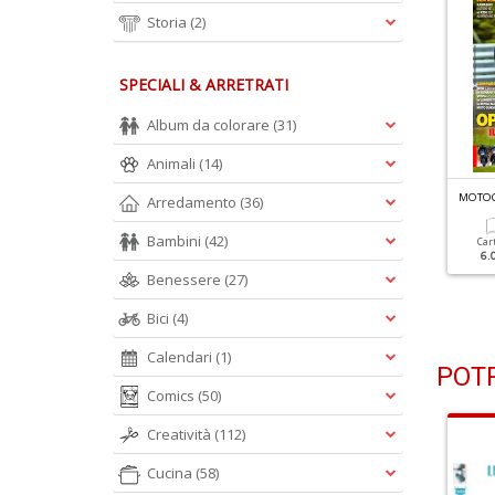
Storia
(2)
SPECIALI & ARRETRATI
Album da colorare
(31)
Animali
(14)
OTOCICLISMO MOTORRAD N.2
MOTOCICLISMO MOTORRAD N.1
MOTOC
Arredamento
(36)
Bambini
(42)
Cartacea
Digitale
Cartacea
Digitale
Car
6.00 €
3.00 €
6.00 €
3.00 €
6.
Benessere
(27)
Bici
(4)
Calendari
(1)
POTR
Comics
(50)
Creatività
(112)
Cucina
(58)