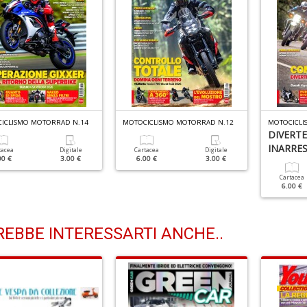
ICLISMO MOTORRAD N.14
MOTOCICLISMO MOTORRAD N.12
MOTOCICLI
DIVERTEN
INARRES
tacea
Digitale
Cartacea
Digitale
00 €
3.00 €
6.00 €
3.00 €
Cartacea
6.00 €
EBBE INTERESSARTI ANCHE..