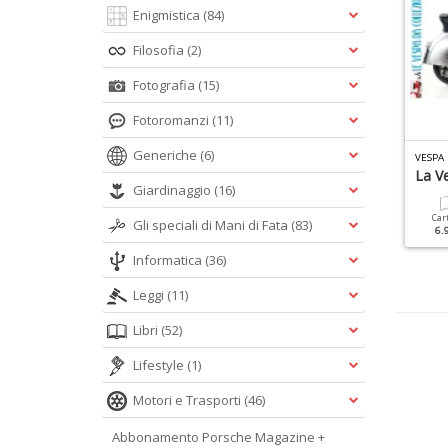
Enigmistica
(84)
Filosofia
(2)
Fotografia
(15)
Fotoromanzi
(11)
Generiche
I
MANUALI DI OFFICINA DEL VESPISTA SPECIALE N.3
(6)
ENCICLOPEDIA PORSCHE N.3
VESPA
espa 50
Porsche Youngtimer
La V
Giardinaggio
(16)
Cartacea
Digitale
Cartacea
Digitale
Car
Gli speciali di Mani di Fata
(83)
9.90 €
4.90 €
9.90 €
4.90 €
6.
Informatica
(36)
Leggi
(11)
Libri
(52)
Lifestyle
(1)
Motori e Trasporti
(46)
Abbonamento Porsche Magazine +