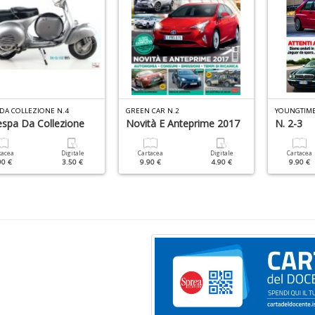
 DA COLLEZIONE N.4
GREEN CAR N.2
espa Da Collezione
Novità E Anteprime 2017
N. 2-3
tacea
Digitale
Cartacea
Digitale
Cartacea
90 €
3.50 €
9.90 €
4.90 €
9.90 €