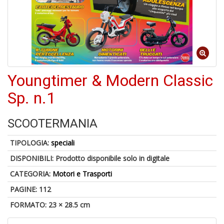
Il
F
Youngtimer & Modern Classic
1
Sp. n.1
f
+
2
SCOOTERMANIA
s
c
TIPOLOGIA:
speciali
DISPONIBILI:
Prodotto disponibile solo in digitale
CATEGORIA:
Motori e Trasporti
PAGINE: 112
FORMATO: 23 × 28.5 cm
S