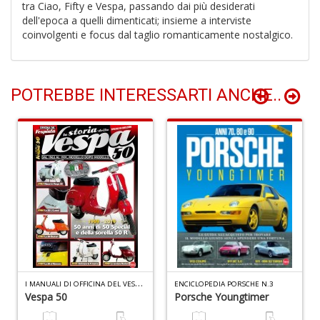
P
tra Ciao, Fifty e Vespa, passando dai più desiderati
Vi
dell'epoca a quelli dimenticati; insieme a interviste
S
coinvolgenti e focus dal taglio romanticamente nostalgico.
n
+
D
POTREBBE INTERESSARTI ANCHE..
L
D
Vi
n
+
D
I
MANUALI DI OFFICINA DEL VESPISTA SPECIALE N.3
ENCICLOPEDIA PORSCHE N.3
Vespa 50
Porsche Youngtimer