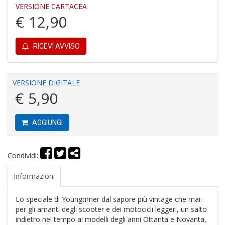
Gh
VERSIONE CARTACEA
A
€ 12,90
C
D
n
RICEVI AVVISO
+
D
VERSIONE DIGITALE
€ 5,90
D
AGGIUNGI
A
Vi
M
n
Condividi:
+
D
Informazioni
Lo speciale di Youngtimer dal sapore più vintage che mai:
per gli amanti degli scooter e dei motocicli leggeri, un salto
indietro nel tempo ai modelli degli anni Ottanta e Novanta,