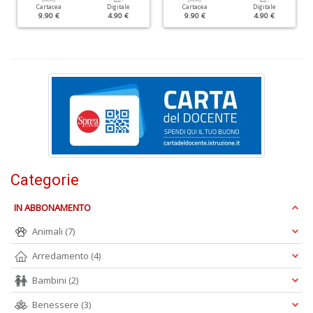
Cartacea
Digitale
Cartacea
Digitale
P
9.90 €
4.90 €
9.90 €
4.90 €
al
P
B
M
n
+
D
Categorie
S
S
n
IN ABBONAMENTO
+
Animali
(7)
D
Arredamento
(4)
Bambini
(2)
Benessere
(3)