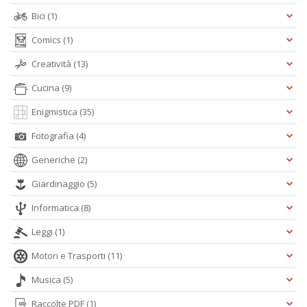
Bici
(1)
A
Comics
(1)
L
O
Creatività
(13)
C
Cucina
(9)
n
Enigmistica
(35)
Fotografia
(4)
Generiche
(2)
Giardinaggio
(5)
Informatica
(8)
Leggi
(1)
Motori e Trasporti
(11)
Musica
(5)
Raccolte PDF
(1)