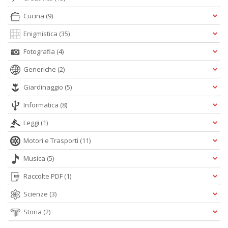
Cucina
(9)
A
L
Enigmistica
(35)
O
C
Fotografia
(4)
n
Generiche
(2)
Giardinaggio
(5)
Informatica
(8)
Leggi
(1)
Motori e Trasporti
(11)
Musica
(5)
Raccolte PDF
(1)
Scienze
(3)
Storia
(2)