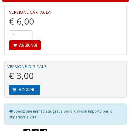
VERSIONE CARTACEA
€ 6,00
AGGIUNGI
Fi
F
+
G
VERSIONE DIGITALE
M
€ 3,00
al
u
G
AGGIUNGI
n
+
D
Spedizione immediata, gratis per ordini con importo pari o
superiore a
20 €