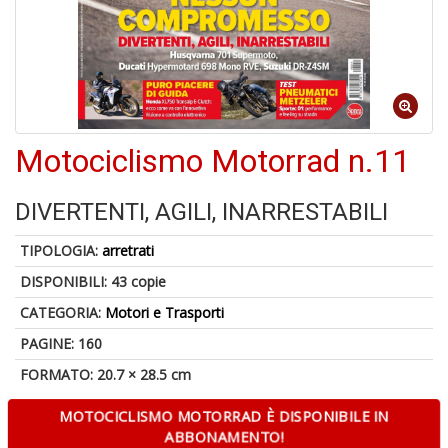
A
a
a
D
Motociclismo Motorrad n.11
Q
M
DIVERTENTI, AGILI, INARRESTABILI
TIPOLOGIA:
arretrati
DISPONIBILI:
43 copie
CATEGORIA:
Motori e Trasporti
A
PAGINE: 160
p
u
FORMATO: 20.7 × 28.5 cm
a
a
MOTOCICLISMO MOTORRAD È DISPONIBILE IN
C
ABBONAMENTO!
G