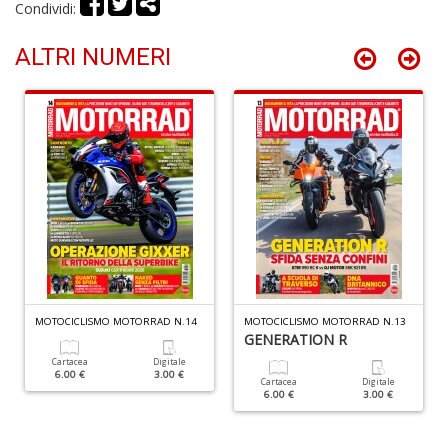
Condividi:
C
c
ALTRI NUMERI
C
C
C
n
+
D
S
u
v
2
MOTOCICLISMO MOTORRAD N.14
MOTOCICLISMO MOTORRAD N.13
GENERATION R
L
U
Cartacea
Digitale
6.00 €
3.00 €
di
Cartacea
Digitale
G
6.00 €
3.00 €
S
n