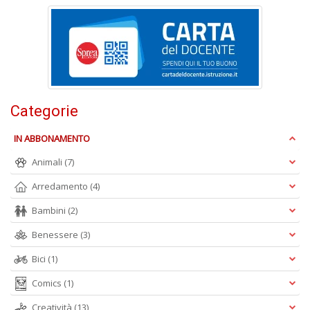
di
s
V
in
C
n
+
D
Categorie
IN ABBONAMENTO
Animali
(7)
D
Q
Arredamento
(4)
n
+
Bambini
(2)
D
Benessere
(3)
Bici
(1)
Comics
(1)
Creatività
(13)