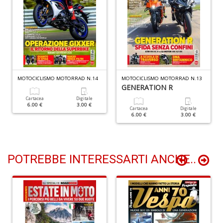
P
(d
n
+
D
MOTOCICLISMO MOTORRAD N.14
MOTOCICLISMO MOTORRAD N.13
GENERATION R
Cartacea
Digitale
D
6.00 €
3.00 €
Cartacea
Digitale
li
6.00 €
3.00 €
T
d
N
S
POTREBBE INTERESSARTI ANCHE..
n
+
D