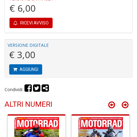
€ 6,00
T
RICEVI AVVISO
al
fr
T
d
VERSIONE DIGITALE
N
€ 3,00
S
n
+
AGGIUNGI
D
Condividi:
ALTRI NUMERI
R
P
2
L
Il
R