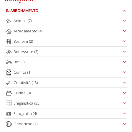
W
V
IN ABBONAMENTO
n
+
Animali
(7)
D
Arredamento
(4)
Bambini
(2)
Benessere
(3)
M
Bici
(1)
c
M
Comics
(1)
Di
C
Creatività
(13)
M
n
Cucina
(9)
+
Enigmistica
(35)
D
Fotografia
(4)
Generiche
(2)