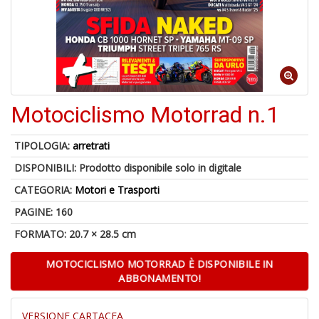
1
n
in
di
Motociclismo Motorrad n.1
TIPOLOGIA:
arretrati
DISPONIBILI:
Prodotto disponibile solo in digitale
U
CATEGORIA:
Motori e Trasporti
a
PAGINE: 160
di
a
FORMATO: 20.7 × 28.5 cm
G
A
MOTOCICLISMO MOTORRAD È DISPONIBILE IN
ABBONAMENTO!
VERSIONE CARTACEA