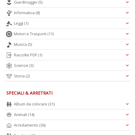
Giardinaggio
(5)
Informatica
(8)
A
Leggi
(1)
L
O
Motori e Trasporti
(11)
C
Musica
(5)
n
Raccolte PDF
(1)
Scienze
(3)
Storia
(2)
SPECIALI & ARRETRATI
Album da colorare
(31)
Animali
(14)
Arredamento
(36)