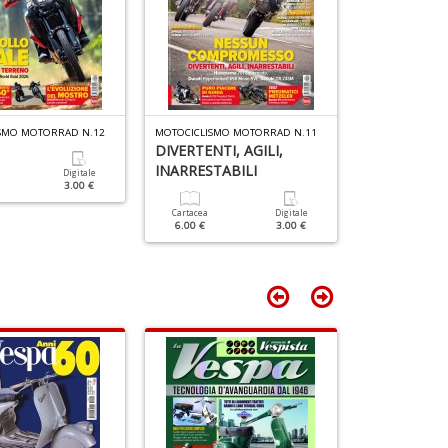
C
di
&
F
G
tu
C
i
n
p
+
n
D
+
SMO MOTORRAD N.12
MOTOCICLISMO MOTORRAD N.11
MOTOCICLISMO 
D
DIVERTENTI, AGILI,
Moto Rétro,
INARRESTABILI
Nostalgia
Digitale
3.00 €
Cartacea
Digitale
Cartacea
6.00 €
3.00 €
6.00 €