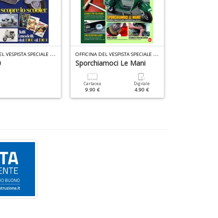
O
FFICINA DEL VESPISTA SPECIALE N.2
O
FFICINA DEL VESPISTA SPECIALE N.7
0
Sporchiamoci Le Mani
Moto BMW
Cartacea
Digitale
Cartacea
9.90 €
4.90 €
9.90 €