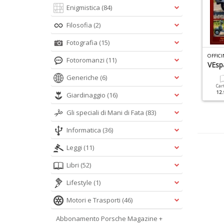
Enigmistica
(84)
Filosofia
(2)
Fotografia
(15)
I
MANUALI DI OFFICINA DEL VESPISTA SPECIALE N.3
TOP GEAR STORY N.1
Fotoromanzi
(11)
espa 50
Moto Guzzi
VEsp
Generiche
(6)
Cartacea
Digitale
Cartacea
Digitale
Car
9.90 €
4.90 €
9.90 €
4.90 €
12.
Giardinaggio
(16)
Gli speciali di Mani di Fata
(83)
Informatica
(36)
Leggi
(11)
Libri
(52)
Lifestyle
(1)
Motori e Trasporti
(46)
Abbonamento Porsche Magazine +