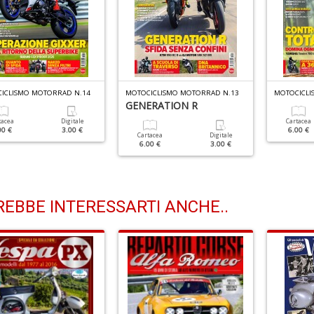
ICLISMO MOTORRAD N.14
MOTOCICLISMO MOTORRAD N.13
MOTOCICLI
GENERATION R
tacea
Digitale
Cartacea
00 €
3.00 €
6.00 €
Cartacea
Digitale
6.00 €
3.00 €
EBBE INTERESSARTI ANCHE..