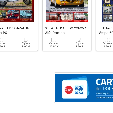
O
FFICINA DEL VESPISTA SPECIALE N.10
Y
OUNGTIMER & RETRO MONOGRAFIE N.3
a PX
Alfa Romeo
Vespa 6
tacea
Digitale
Cartacea
Digitale
Cartacea
90 €
5.90 €
12.90 €
5.90 €
9.90 €