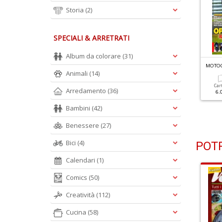
Storia
(2)
SPECIALI & ARRETRATI
Album da colorare
(31)
OTOCICLISMO MOTORRAD N.2
MOTOCICLISMO MOTORRAD N.1
MOTOC
Animali
(14)
Cartacea
Digitale
Cartacea
Digitale
Car
Arredamento
(36)
6.00 €
3.00 €
6.00 €
3.00 €
6.
Bambini
(42)
Benessere
(27)
Bici
(4)
POTR
Calendari
(1)
Comics
(50)
Creatività
(112)
Cucina
(58)