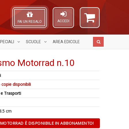
ACCEDI
FAI UN REGALO
PECIALI
SCUOLE
AREA
EDICOLE
ismo Motorrad n.10
i
Gl
A
E
 copie disponibili
u
L
F
p
O
 e Trasporti
W
d
C
M
D
f
n
A
a
E
n
8.5 cm
c
G
+
L
K
D
M
MOTORRAD È DISPONIBILE IN ABBONAMENTO!
n
C
+