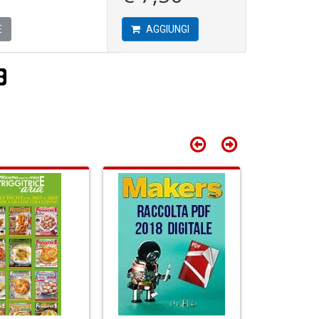
C
D
I
E
AGGIUNGI
C
n
r
R
n
S
+
P
D
R
T
S
6
n
n
+
c
D
c
E
di
il
in
c
o
A
n
+
D
D
d
t
C