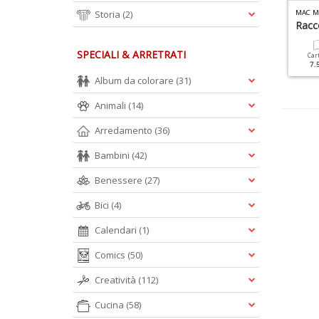
W
E VEG RACCOLTA PDF (DIGITALE) N.1
A
PP JOURNAL RACCOLTA PDF (DIGITALE) N.2
Storia
(2)
Racc
SPECIALI & ARRETRATI
Car
7.
Album da colorare
(31)
Animali
(14)
Arredamento
(36)
Bambini
(42)
Benessere
(27)
Bici
(4)
Calendari
(1)
Comics
(50)
Creatività
(112)
Cucina
(58)