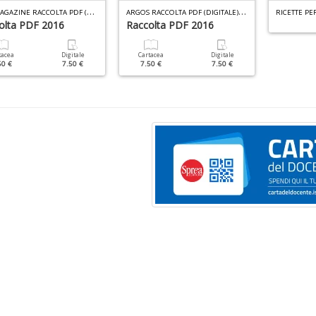
M
AC MAGAZINE RACCOLTA PDF (DIGITALE) N.1
A
RGOS RACCOLTA PDF (DIGITALE) N.1
olta PDF 2016
Raccolta PDF 2016
tacea
Digitale
Cartacea
Digitale
50 €
7.50 €
7.50 €
7.50 €