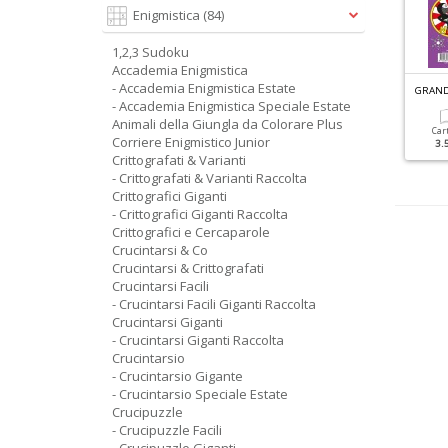
Enigmistica
(84)
1,2,3 Sudoku
Accademia Enigmistica
- Accademia Enigmistica Estate
R
ACCOLTA ENIGMISTICA GIGANTE N.4
QUIZ MESE N.347
- Accademia Enigmistica Speciale Estate
Animali della Giungla da Colorare Plus
Cartacea
Digitale
Cartacea
Digitale
Car
Corriere Enigmistico Junior
5.90 €
2.90 €
2.20 €
1.50 €
3.
Crittografati & Varianti
- Crittografati & Varianti Raccolta
Crittografici Giganti
- Crittografici Giganti Raccolta
Crittografici e Cercaparole
Crucintarsi & Co
Crucintarsi & Crittografati
Crucintarsi Facili
- Crucintarsi Facili Giganti Raccolta
Crucintarsi Giganti
- Crucintarsi Giganti Raccolta
Crucintarsio
- Crucintarsio Gigante
- Crucintarsio Speciale Estate
Crucipuzzle
- Crucipuzzle Facili