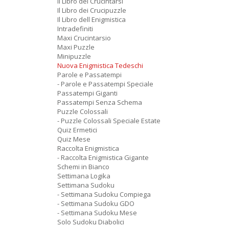
Il Libro dei Crucintarsi
Il Libro dei Crucipuzzle
Il Libro dell Enigmistica
Intradefiniti
Maxi Crucintarsio
Maxi Puzzle
Minipuzzle
Nuova Enigmistica Tedeschi
Parole e Passatempi
- Parole e Passatempi Speciale
Passatempi Giganti
Passatempi Senza Schema
Puzzle Colossali
- Puzzle Colossali Speciale Estate
Quiz Ermetici
Quiz Mese
Raccolta Enigmistica
- Raccolta Enigmistica Gigante
Schemi in Bianco
Settimana Logika
Settimana Sudoku
- Settimana Sudoku Compiega
- Settimana Sudoku GDO
- Settimana Sudoku Mese
Solo Sudoku Diabolici