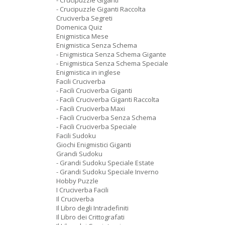
- Crucipuzzle Giganti
- Crucipuzzle Giganti Raccolta
Cruciverba Segreti
Domenica Quiz
Enigmistica Mese
Enigmistica Senza Schema
- Enigmistica Senza Schema Gigante
- Enigmistica Senza Schema Speciale
Enigmistica in inglese
Facili Cruciverba
- Facili Cruciverba Giganti
- Facili Cruciverba Giganti Raccolta
- Facili Cruciverba Maxi
- Facili Cruciverba Senza Schema
- Facili Cruciverba Speciale
Facili Sudoku
Giochi Enigmistici Giganti
Grandi Sudoku
- Grandi Sudoku Speciale Estate
- Grandi Sudoku Speciale Inverno
Hobby Puzzle
I Cruciverba Facili
Il Cruciverba
Il Libro degli Intradefiniti
Il Libro dei Crittografati