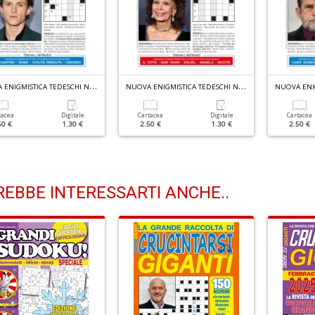
N
UOVA ENIGMISTICA TEDESCHI N.3026
N
UOVA ENIGMISTICA TEDESCHI N.3025
tacea
Digitale
Cartacea
Digitale
Cartacea
50 €
1.30 €
2.50 €
1.30 €
2.50 €
EBBE INTERESSARTI ANCHE..