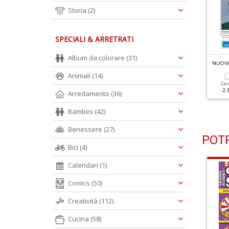
Storia
(2)
SPECIALI & ARRETRATI
Album da colorare
(31)
N
UOVA ENIGMISTICA TEDESCHI N.3012
N
UOVA ENIGMISTICA TEDESCHI N.3011
Animali
(14)
Cartacea
Digitale
Cartacea
Digitale
Car
2.50 €
1.30 €
2.50 €
1.30 €
2.
Arredamento
(36)
Bambini
(42)
Benessere
(27)
POTR
Bici
(4)
Calendari
(1)
Comics
(50)
Creatività
(112)
Cucina
(58)