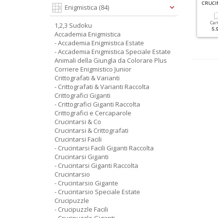
C
RUCINTARSIO SPECIALE ESTATE N.2
ACILI CRUCIVERBA SPECIALE N.1
Enigmistica
(84)
Cartacea
Digitale
Cartacea
Digitale
Car
1,2,3 Sudoku
1.80 €
1.00 €
1.80 €
1.00 €
5.
Accademia Enigmistica
- Accademia Enigmistica Estate
- Accademia Enigmistica Speciale Estate
Animali della Giungla da Colorare Plus
Corriere Enigmistico Junior
Crittografati & Varianti
- Crittografati & Varianti Raccolta
Crittografici Giganti
- Crittografici Giganti Raccolta
Crittografici e Cercaparole
Crucintarsi & Co
Crucintarsi & Crittografati
Crucintarsi Facili
- Crucintarsi Facili Giganti Raccolta
Crucintarsi Giganti
- Crucintarsi Giganti Raccolta
Crucintarsio
- Crucintarsio Gigante
- Crucintarsio Speciale Estate
Crucipuzzle
- Crucipuzzle Facili