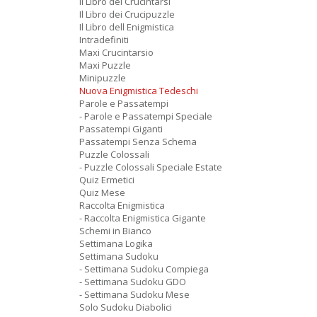
Il Libro dei Crucintarsi
Il Libro dei Crucipuzzle
Il Libro dell Enigmistica
Intradefiniti
Maxi Crucintarsio
Maxi Puzzle
Minipuzzle
Nuova Enigmistica Tedeschi
Parole e Passatempi
- Parole e Passatempi Speciale
Passatempi Giganti
Passatempi Senza Schema
Puzzle Colossali
- Puzzle Colossali Speciale Estate
Quiz Ermetici
Quiz Mese
Raccolta Enigmistica
- Raccolta Enigmistica Gigante
Schemi in Bianco
Settimana Logika
Settimana Sudoku
- Settimana Sudoku Compiega
- Settimana Sudoku GDO
- Settimana Sudoku Mese
Solo Sudoku Diabolici