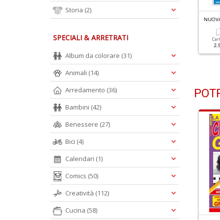
Storia
(2)
N
UOVA ENIGMISTICA TEDESCHI N.3012
N
UOVA ENIGMISTICA TEDESCHI N.3011
SPECIALI & ARRETRATI
Cartacea
Digitale
Cartacea
Digitale
Car
2.50 €
1.30 €
2.50 €
1.30 €
2.
Album da colorare
(31)
Animali
(14)
Arredamento
(36)
POTR
Bambini
(42)
Benessere
(27)
Bici
(4)
Calendari
(1)
Comics
(50)
Creatività
(112)
Cucina
(58)