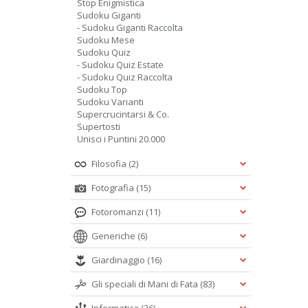
Stop Enigmistica
Sudoku Giganti
- Sudoku Giganti Raccolta
Sudoku Mese
Sudoku Quiz
- Sudoku Quiz Estate
- Sudoku Quiz Raccolta
Sudoku Top
Sudoku Varianti
Supercrucintarsi & Co.
Supertosti
Unisci i Puntini 20.000
Filosofia
(2)
Fotografia
(15)
Fotoromanzi
(11)
Generiche
(6)
Giardinaggio
(16)
Gli speciali di Mani di Fata
(83)