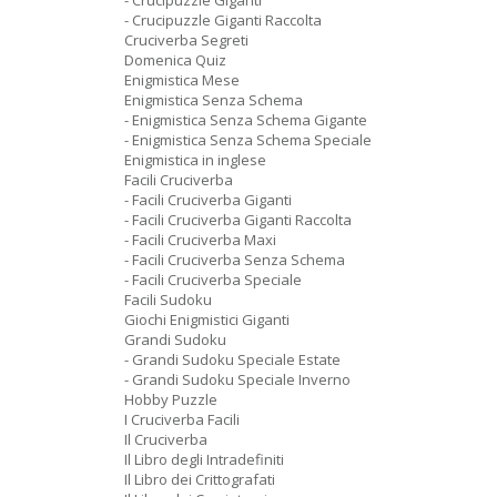
- Crucipuzzle Giganti
- Crucipuzzle Giganti Raccolta
Cruciverba Segreti
Domenica Quiz
Enigmistica Mese
Enigmistica Senza Schema
- Enigmistica Senza Schema Gigante
- Enigmistica Senza Schema Speciale
Enigmistica in inglese
Facili Cruciverba
- Facili Cruciverba Giganti
- Facili Cruciverba Giganti Raccolta
- Facili Cruciverba Maxi
- Facili Cruciverba Senza Schema
- Facili Cruciverba Speciale
Facili Sudoku
Giochi Enigmistici Giganti
Grandi Sudoku
- Grandi Sudoku Speciale Estate
- Grandi Sudoku Speciale Inverno
Hobby Puzzle
I Cruciverba Facili
Il Cruciverba
Il Libro degli Intradefiniti
Il Libro dei Crittografati