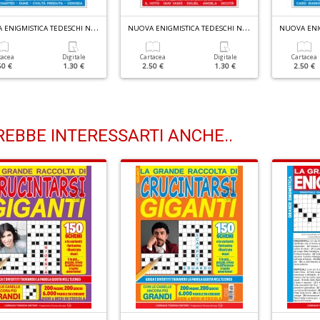
N
UOVA ENIGMISTICA TEDESCHI N.3026
N
UOVA ENIGMISTICA TEDESCHI N.3025
tacea
Digitale
Cartacea
Digitale
Cartacea
50 €
1.30 €
2.50 €
1.30 €
2.50 €
EBBE INTERESSARTI ANCHE..