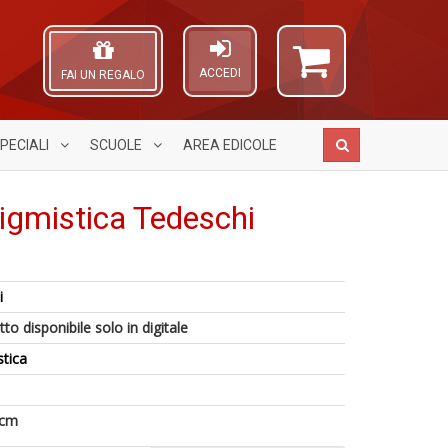
ACCEDI
FAI UN REGALO
PECIALI
SCUOLE
AREA
EDICOLE
gmistica Tedeschi
6
Tu
R
f
A
i
n
i
+
L
s
+
di
O
to disponibile solo in digitale
d
D
in
C
N
r
n
stica
N
P
S
 cm
n
+
4
I