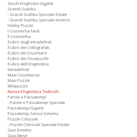
Giochi Enigmistici Giganti
Grandi Sudoku
- Grandi Sudoku Speciale Estate
- Grandi Sudoku Speciale Inverno
Hobby Puzzle
I Cruciverba Facili
Il Cruciverba
Il Libro degli Intradefiniti
Il Libro dei Crittografati
Il Libro dei Crucintarsi
Il Libro dei Crucipuzzle
Il Libro dell Enigmistica
Intradefiniti
Maxi Crucintarsio
Maxi Puzzle
Minipuzzle
Nuova Enigmistica Tedeschi
Parole e Passatempi
- Parole e Passatempi Speciale
Passatempi Giganti
Passatempi Senza Schema
Puzzle Colossali
- Puzzle Colossali Speciale Estate
Quiz Ermetici
Quiz Mese