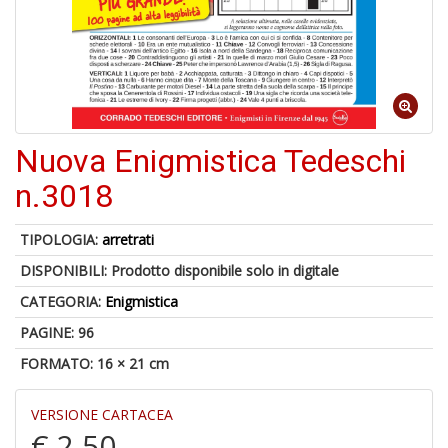
1
n
in
Nuova Enigmistica Tedeschi
di
n.3018
TIPOLOGIA:
arretrati
DISPONIBILI:
Prodotto disponibile solo in digitale
6
n
CATEGORIA:
Enigmistica
in
PAGINE: 96
di
FORMATO: 16 × 21 cm
VERSIONE CARTACEA
€ 2,50