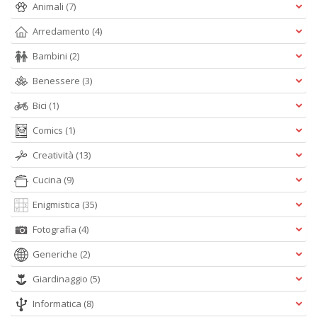
Animali
(7)
Arredamento
(4)
F
W
Bambini
(2)
G
n
Benessere
(3)
+
D
Bici
(1)
Comics
(1)
Creatività
(13)
Cucina
(9)
Enigmistica
(35)
A
Fotografia
(4)
L
O
Generiche
(2)
C
n
Giardinaggio
(5)
Informatica
(8)