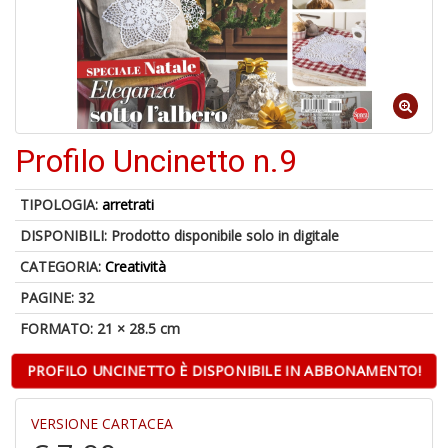
S
p
u
a
-
C
Profilo Uncinetto n.9
TIPOLOGIA:
arretrati
DISPONIBILI:
Prodotto disponibile solo in digitale
CATEGORIA:
Creatività
A
PAGINE: 32
a
FORMATO: 21 × 28.5 cm
p
S
i
PROFILO UNCINETTO È DISPONIBILE IN ABBONAMENTO!
VERSIONE CARTACEA