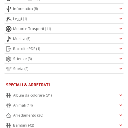
Informatica
(8)
A
L
Leggi
(1)
O
Motori e Trasporti
(11)
C
n
Musica
(5)
Raccolte PDF
(1)
Scienze
(3)
Storia
(2)
SPECIALI & ARRETRATI
Album da colorare
(31)
Animali
(14)
Arredamento
(36)
Bambini
(42)