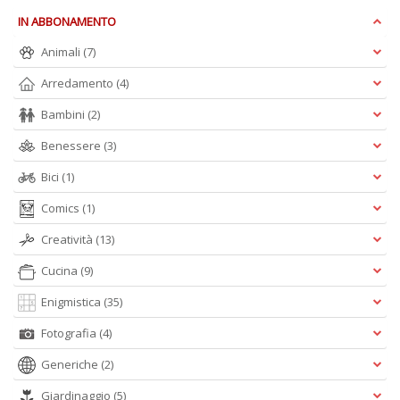
D
IN ABBONAMENTO
Animali
(7)
Arredamento
(4)
S
Bambini
(2)
ag
s
Benessere
(3)
di
i
Bici
(1)
Il
M
Comics
(1)
C
I
Creatività
(13)
n
Cucina
(9)
+
D
Enigmistica
(35)
Fotografia
(4)
Generiche
(2)
Giardinaggio
(5)