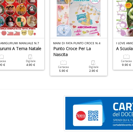
E AMIGURUMI MANUALE N.7
MANI DI FATA PUNTO CROCE N.4
I LOVE AM
urumi A Tema Natale
Punto Croce Per La
A Scuola
Nascita
tacea
Digitale
Cartacea
90 €
4.90 €
9.90 €
Cartacea
Digitale
5.90 €
2.90 €