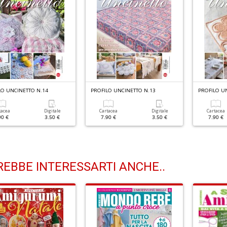
LO UNCINETTO N.14
PROFILO UNCINETTO N.13
PROFILO U
tacea
Digitale
Cartacea
Digitale
Cartacea
90 €
3.50 €
7.90 €
3.50 €
7.90 €
EBBE INTERESSARTI ANCHE..