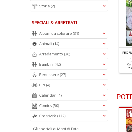
Storia
(2)
SPECIALI & ARRETRATI
Album da colorare
(31)
Animali
(14)
ROFILO UNCINETTO N.2
PROFILO UNCINETTO N.1
PROFI
Arredamento
(36)
ivista + Gomitoli
Rivista + Gomitoli
Bambini
(42)
Car
7.
Cartacea
Digitale
Cartacea
Digitale
Benessere
(27)
6.90 €
2.90 €
6.90 €
2.90 €
Bici
(4)
Calendari
(1)
POTR
Comics
(50)
Creatività
(112)
Gli speciali di Mani di Fata