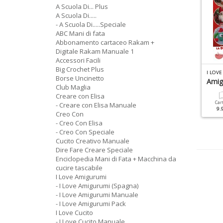
A Scuola Di... Plus
A Scuola Di.....
- A Scuola Di.....Speciale
ABC Mani di fata
Abbonamento cartaceo Rakam +
Digitale Rakam Manuale 1
Accessori Facili
Big Crochet Plus
A NUOVA MAGLIA SPECIALE N.2
MANI DI FATA MANUALE N.4
I LOV
Borse Uncinetto
drianwool
Copertine A Punto Croce
Amig
Club Maglia
Creare con Elisa
Cartacea
Digitale
Cartacea
Digitale
Car
- Creare con Elisa Manuale
4.90 €
3.00 €
6.90 €
3.50 €
9.
Creo Con
- Creo Con Elisa
- Creo Con Speciale
Cucito Creativo Manuale
Dire Fare Creare Speciale
Enciclopedia Mani di Fata + Macchina da
cucire tascabile
I Love Amigurumi
- I Love Amigurumi (Spagna)
- I Love Amigurumi Manuale
- I Love Amigurumi Pack
I Love Cucito
- I Love Cucito Manuale