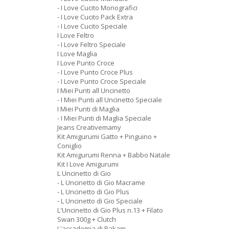
- I Love Cucito Monografici
- I Love Cucito Pack Extra
- I Love Cucito Speciale
I Love Feltro
- I Love Feltro Speciale
I Love Maglia
I Love Punto Croce
- I Love Punto Croce Plus
- I Love Punto Croce Speciale
I Miei Punti all Uncinetto
- I Miei Punti all Uncinetto Speciale
I Miei Punti di Maglia
- I Miei Punti di Maglia Speciale
Jeans Creativemamy
Kit Amigurumi Gatto + Pinguino +
Coniglio
Kit Amigurumi Renna + Babbo Natale
Kit I Love Amigurumi
L Uncinetto di Gio
- L Uncinetto di Gio Macrame
- L Uncinetto di Gio Plus
- L Uncinetto di Gio Speciale
L'Uncinetto di Gio Plus n.13 + Filato
Swan 300g + Clutch
L'accademia di Rakam