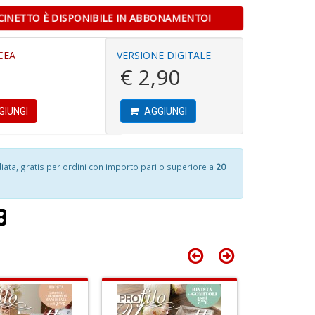
INETTO È DISPONIBILE IN ABBONAMENTO!
Fr
B
di
n
CEA
VERSIONE DIGITALE
m
6
+
€ 2,90
e
n
D
c
c
R
c
T
di
GIUNGI
AGGIUNGI
n
in
+
o
D
S
d
ta, gratis per ordini con importo pari o superiore a
20
m
H
D
n
A
C
+
a
G
D
G
n
S
+
D