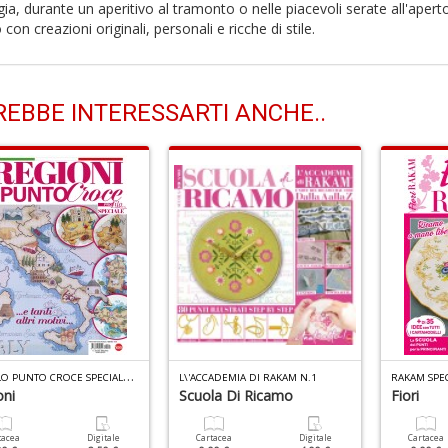
gia, durante un aperitivo al tramonto o nelle piacevoli serate all'apert
 con creazioni originali, personali e ricche di stile.
EBBE INTERESSARTI ANCHE..
P
ROFILO PUNTO CROCE SPECIALE N.1
L\'ACCADEMIA DI RAKAM N.1
RAKAM SPEC
oni
Scuola Di Ricamo
Fiori
tacea
Digitale
Cartacea
Digitale
Cartacea