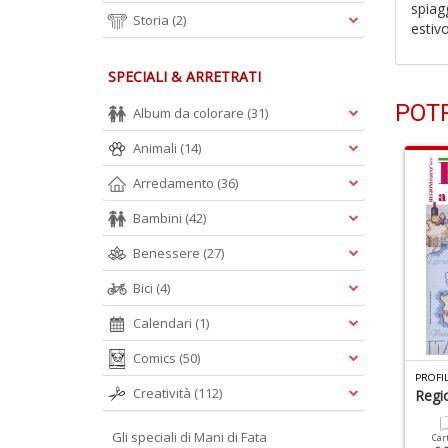
spiag
Storia
(2)
estivo
SPECIALI & ARRETRATI
POTR
Album da colorare
(31)
Animali
(14)
Arredamento
(36)
Bambini
(42)
Benessere
(27)
Bici
(4)
Calendari
(1)
Comics
(50)
 LOVE CUCITO MANUALE N.4
MOTIVI ALL UNCINETTO BORSE N.1
Creatività
(112)
iori: 15 Progetti Step By
Scuola Borse Uncinetto
Regi
tep
Gli speciali di Mani di Fata
Cartacea
Digitale
Car