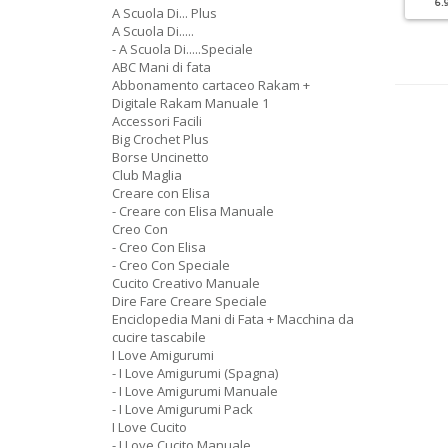
9.90 €
4.90 €
6.
Cartacea
Digitale
A Scuola Di... Plus
5.90 €
2.90 €
A Scuola Di.....
- A Scuola Di.....Speciale
ABC Mani di fata
Abbonamento cartaceo Rakam +
Digitale Rakam Manuale 1
Accessori Facili
Big Crochet Plus
Borse Uncinetto
Club Maglia
Creare con Elisa
- Creare con Elisa Manuale
Creo Con
- Creo Con Elisa
- Creo Con Speciale
Cucito Creativo Manuale
Dire Fare Creare Speciale
Enciclopedia Mani di Fata + Macchina da
cucire tascabile
I Love Amigurumi
- I Love Amigurumi (Spagna)
- I Love Amigurumi Manuale
- I Love Amigurumi Pack
I Love Cucito
- I Love Cucito Manuale