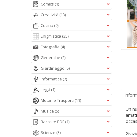
Comics
(1)
Creatività
(13)
Cucina
(9)
Enigmistica
(35)
Fotografia
(4)
Generiche
(2)
Giardinaggio
(5)
Informatica
(7)
Leggi
(1)
Inform
Motori e Trasporti
(11)
Un nu
Musica
(5)
amati 
occas
Raccolte PDF
(1)
Scienze
(3)
Grazie