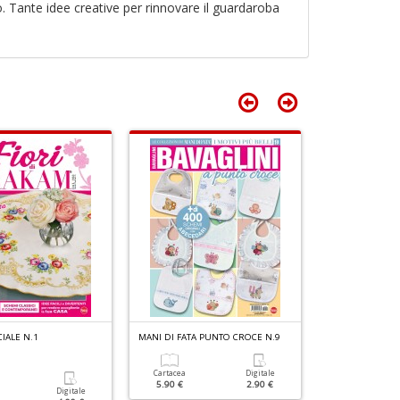
o. Tante idee creative per rinnovare il guardaroba
S
D
n
+
D
IALE N.1
MANI DI FATA PUNTO CROCE N.9
I LOVE CUCITO S
Abc Del Cuci
Cartacea
Digitale
5.90 €
2.90 €
Digitale
Cartacea