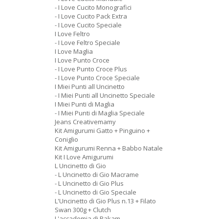
- I Love Cucito Monografici
- I Love Cucito Pack Extra
- I Love Cucito Speciale
I Love Feltro
- I Love Feltro Speciale
I Love Maglia
I Love Punto Croce
- I Love Punto Croce Plus
- I Love Punto Croce Speciale
I Miei Punti all Uncinetto
- I Miei Punti all Uncinetto Speciale
I Miei Punti di Maglia
- I Miei Punti di Maglia Speciale
Jeans Creativemamy
Kit Amigurumi Gatto + Pinguino +
Coniglio
Kit Amigurumi Renna + Babbo Natale
Kit I Love Amigurumi
L Uncinetto di Gio
- L Uncinetto di Gio Macrame
- L Uncinetto di Gio Plus
- L Uncinetto di Gio Speciale
L'Uncinetto di Gio Plus n.13 + Filato
Swan 300g + Clutch
L'accademia di Rakam