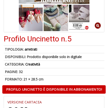
6
n
in
di
Profilo Uncinetto n.5
TIPOLOGIA:
arretrati
DISPONIBILI:
Prodotto disponibile solo in digitale
CATEGORIA:
Creatività
PAGINE: 32
A
a
FORMATO: 21 × 28.5 cm
a
O
PROFILO UNCINETTO È DISPONIBILE IN ABBONAMENTO!
d
V
VERSIONE CARTACEA