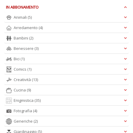
Is
IN ABBONAMENTO
di
po
Animali
(5)
K
n
Arredamento
(4)
+
Bambini
(2)
D
Benessere
(3)
Bici
(1)
Comics
(1)
Creatività
(13)
A
Cucina
(9)
L
O
Enigmistica
(35)
C
n
Fotografia
(4)
Generiche
(2)
Giardinaggio
(5)