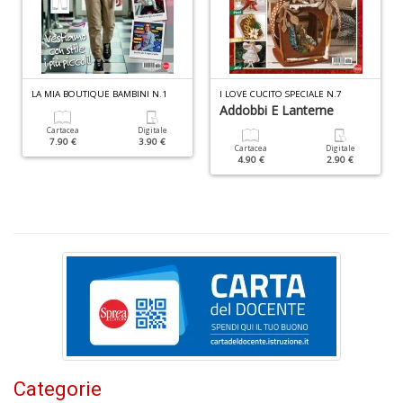
S
S
n
+
LA MIA BOUTIQUE BAMBINI N.1
I LOVE CUCITO SPECIALE N.7
D
Addobbi E Lanterne
Cartacea
Digitale
7.90 €
3.90 €
Cartacea
Digitale
4.90 €
2.90 €
F
C
B
d
e
n
+
D
Categorie