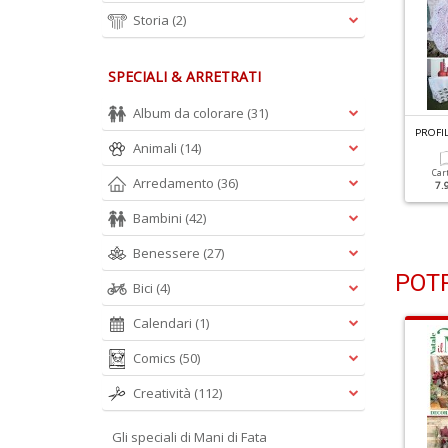
Storia
(2)
SPECIALI & ARRETRATI
Album da colorare
(31)
ROFILO UNCINETTO N.2
PROFILO UNCINETTO N.1
PROFI
Animali
(14)
ivista + Gomitoli
Rivista + Gomitoli
Car
Arredamento
(36)
7.
Cartacea
Digitale
Cartacea
Digitale
6.90 €
2.90 €
6.90 €
2.90 €
Bambini
(42)
Benessere
(27)
POTR
Bici
(4)
Calendari
(1)
Comics
(50)
Creatività
(112)
Gli speciali di Mani di Fata