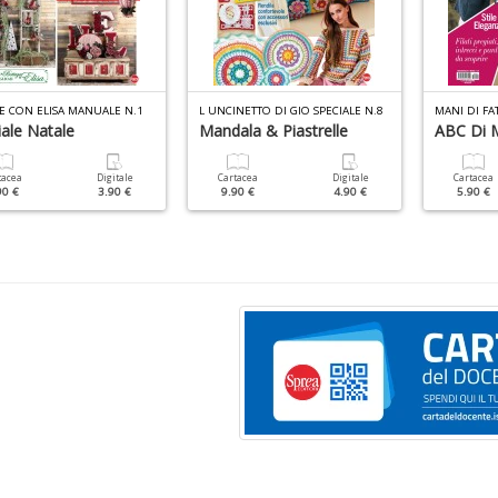
E CON ELISA MANUALE N.1
L UNCINETTO DI GIO SPECIALE N.8
MANI DI FA
ale Natale
Mandala & Piastrelle
ABC Di M
tacea
Digitale
Cartacea
Digitale
Cartacea
90 €
3.90 €
9.90 €
4.90 €
5.90 €