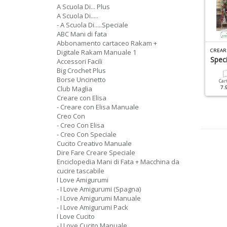
A Scuola Di... Plus
A Scuola Di.....
- A Scuola Di.....Speciale
ABC Mani di fata
Abbonamento cartaceo Rakam +
 UNCINETTO DI GIO PLUS N.10
I LOVE FELTRO SPECIALE N.1
CREAR
Digitale Rakam Manuale 1
orse All'uncinetto
Natale
Speci
Accessori Facili
Big Crochet Plus
Borse Uncinetto
Cartacea
Digitale
Cartacea
Digitale
Car
12.90 €
5.90 €
Club Maglia
5.90 €
2.90 €
7.
Creare con Elisa
- Creare con Elisa Manuale
Creo Con
- Creo Con Elisa
- Creo Con Speciale
Cucito Creativo Manuale
Dire Fare Creare Speciale
Enciclopedia Mani di Fata + Macchina da
cucire tascabile
I Love Amigurumi
- I Love Amigurumi (Spagna)
- I Love Amigurumi Manuale
- I Love Amigurumi Pack
I Love Cucito
- I Love Cucito Manuale