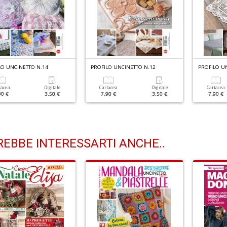
LO UNCINETTO N.14
PROFILO UNCINETTO N.12
PROFILO U
tacea
Digitale
Cartacea
Digitale
Cartacea
90 €
3.50 €
7.90 €
3.50 €
7.90 €
EBBE INTERESSARTI ANCHE..