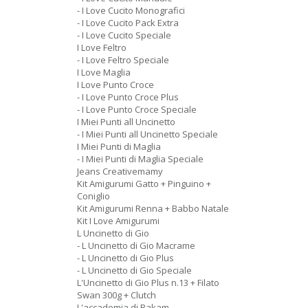
- I Love Cucito Monografici
- I Love Cucito Pack Extra
- I Love Cucito Speciale
I Love Feltro
- I Love Feltro Speciale
I Love Maglia
I Love Punto Croce
- I Love Punto Croce Plus
- I Love Punto Croce Speciale
I Miei Punti all Uncinetto
- I Miei Punti all Uncinetto Speciale
I Miei Punti di Maglia
- I Miei Punti di Maglia Speciale
Jeans Creativemamy
Kit Amigurumi Gatto + Pinguino +
Coniglio
Kit Amigurumi Renna + Babbo Natale
Kit I Love Amigurumi
L Uncinetto di Gio
- L Uncinetto di Gio Macrame
- L Uncinetto di Gio Plus
- L Uncinetto di Gio Speciale
L'Uncinetto di Gio Plus n.13 + Filato
Swan 300g + Clutch
L'accademia di Rakam