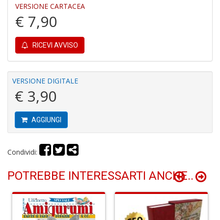
e
VERSIONE CARTACEA
M
€ 7,90
H
S
n
RICEVI AVVISO
+
D
VERSIONE DIGITALE
€ 3,90
P
9
AGGIUNGI
in
E
P
Condividi:
n
+
POTREBBE INTERESSARTI ANCHE..
D