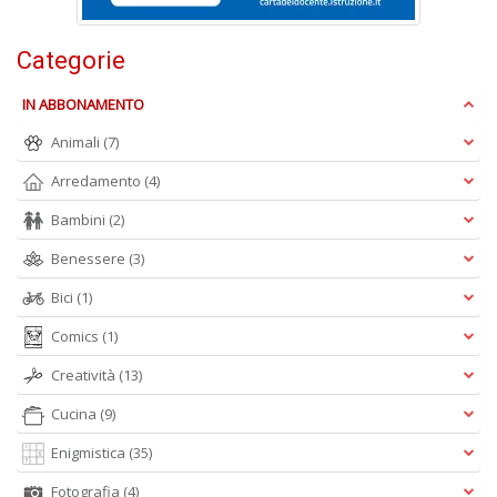
la
S
n
Categorie
+
D
IN ABBONAMENTO
Animali
(7)
Arredamento
(4)
Cr
Bambini
(2)
&
V
Benessere
(3)
n
+
Bici
(1)
D
Comics
(1)
Creatività
(13)
Cucina
(9)
E
Enigmistica
(35)
S
S
Fotografia
(4)