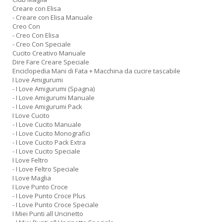
Creare con Elisa
- Creare con Elisa Manuale
Creo Con
- Creo Con Elisa
- Creo Con Speciale
Cucito Creativo Manuale
Dire Fare Creare Speciale
Enciclopedia Mani di Fata + Macchina da cucire tascabile
I Love Amigurumi
- I Love Amigurumi (Spagna)
- I Love Amigurumi Manuale
- I Love Amigurumi Pack
I Love Cucito
- I Love Cucito Manuale
- I Love Cucito Monografici
- I Love Cucito Pack Extra
- I Love Cucito Speciale
I Love Feltro
- I Love Feltro Speciale
I Love Maglia
I Love Punto Croce
- I Love Punto Croce Plus
- I Love Punto Croce Speciale
I Miei Punti all Uncinetto