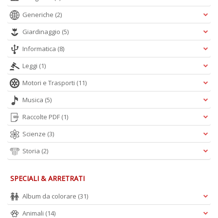
n
+
Generiche
(2)
D
Giardinaggio
(5)
Informatica
(8)
Leggi
(1)
Motori e Trasporti
(11)
Musica
(5)
A
L
Raccolte PDF
(1)
O
C
Scienze
(3)
n
Storia
(2)
SPECIALI & ARRETRATI
Album da colorare
(31)
Animali
(14)