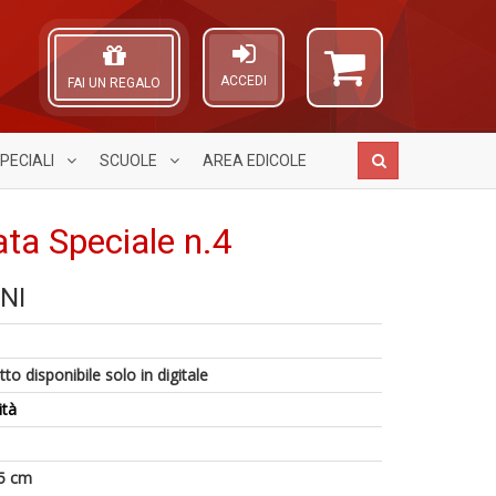
ACCEDI
FAI UN REGALO
PECIALI
SCUOLE
AREA
EDICOLE
ata Speciale n.4
NI
G
R
A
6
M
+
L
n
H
g
O
in
n
Pr
C
to disponibile solo in digitale
di
+
Fi
n
D
ità
n
+
D
5 cm