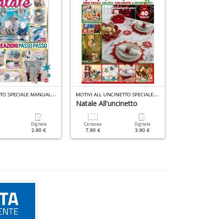
D
I
LOVE CUCITO SPECIALE MANUALE N.1
M
OTIVI ALL UNCINETTO SPECIALE N.11
Natale All'uncinetto
ABC Punto 
Digitale
Cartacea
Digitale
Cartacea
2.90 €
7.90 €
3.90 €
7.90 €