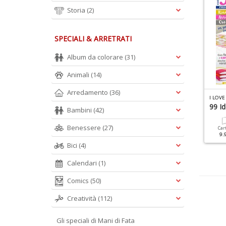
Storia
(2)
SPECIALI & ARRETRATI
Album da colorare
(31)
Animali
(14)
Arredamento
(36)
P
IU MAGLIA SPECIALE ACCESSORI N.7
L UNCINETTO DI GIO SPECIALE N.7
I LOVE
cialli
Fiori Uncinetto
99 Id
Bambini
(42)
Benessere
(27)
Cartacea
Digitale
Cartacea
Digitale
Car
5.90 €
3.00 €
9.90 €
4.90 €
9.
Bici
(4)
Calendari
(1)
Comics
(50)
Creatività
(112)
Gli speciali di Mani di Fata