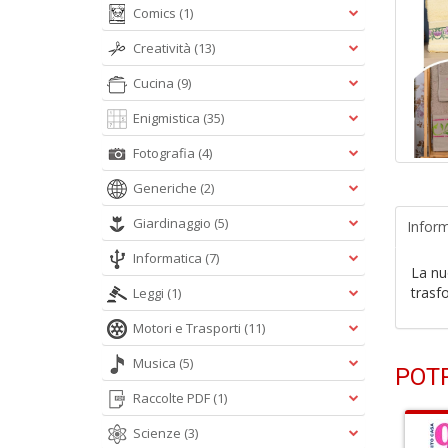
Comics
(1)
Creatività
(13)
Cucina
(9)
Enigmistica
(35)
Fotografia
(4)
Generiche
(2)
Giardinaggio
(5)
Inform
Informatica
(7)
La nu
trasf
Leggi
(1)
Motori e Trasporti
(11)
Musica
(5)
POTR
Raccolte PDF
(1)
Scienze
(3)