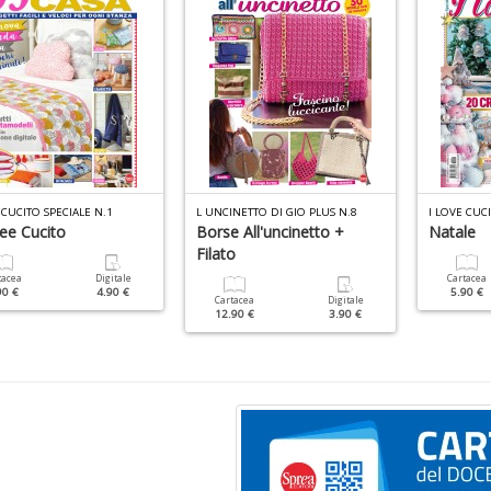
 CUCITO SPECIALE N.1
L UNCINETTO DI GIO PLUS N.8
ee Cucito
Borse All'uncinetto +
Natale
Filato
tacea
Digitale
Cartacea
90 €
4.90 €
5.90 €
Cartacea
Digitale
12.90 €
3.90 €