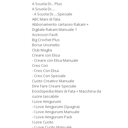
A Scuola Di... Plus
A Scuola Di.....
- A Scuola Di.....Speciale
ABC Mani di fata
Abbonamento cartaceo Rakam +
Digitale Rakam Manuale 1
Accessori Facili
Big Crochet Plus
Borse Uncinetto
Club Maglia
Creare con Elisa
- Creare con Elisa Manuale
Creo Con
- Creo Con Elisa
- Creo Con Speciale
Cucito Creativo Manuale
Dire Fare Creare Speciale
Enciclopedia Mani di Fata + Macchina da
cucire tascabile
I Love Amigurumi
- I Love Amigurumi (Spagna)
- I Love Amigurumi Manuale
- I Love Amigurumi Pack
I Love Cucito
- I Love Cucito Manuale