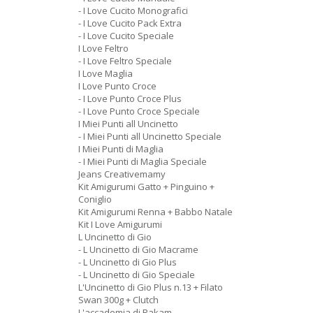
- I Love Cucito Monografici
- I Love Cucito Pack Extra
- I Love Cucito Speciale
I Love Feltro
- I Love Feltro Speciale
I Love Maglia
I Love Punto Croce
- I Love Punto Croce Plus
- I Love Punto Croce Speciale
I Miei Punti all Uncinetto
- I Miei Punti all Uncinetto Speciale
I Miei Punti di Maglia
- I Miei Punti di Maglia Speciale
Jeans Creativemamy
Kit Amigurumi Gatto + Pinguino +
Coniglio
Kit Amigurumi Renna + Babbo Natale
Kit I Love Amigurumi
L Uncinetto di Gio
- L Uncinetto di Gio Macrame
- L Uncinetto di Gio Plus
- L Uncinetto di Gio Speciale
L'Uncinetto di Gio Plus n.13 + Filato
Swan 300g + Clutch
L'accademia di Rakam