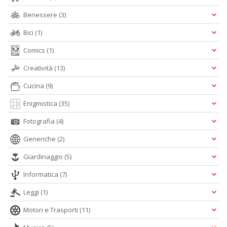
e
Benessere
(3)
t
D
Bici
(1)
M
n
Comics
(1)
+
D
Creatività
(13)
Cucina
(9)
Enigmistica
(35)
Fotografia
(4)
Generiche
(2)
A
Giardinaggio
(5)
L
O
Informatica
(7)
C
n
Leggi
(1)
Motori e Trasporti
(11)