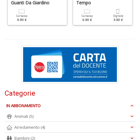
Guanti Da Giardino
Tempo
ci
d
ga
Cartacea
Cartacea
Digitale
9.90 €
6.90 €
3.90 €
G
M
n
+
D
C
G
n
Categorie
+
D
IN ABBONAMENTO
Animali
(5)
Arredamento
(4)
Bambini
(2)
S