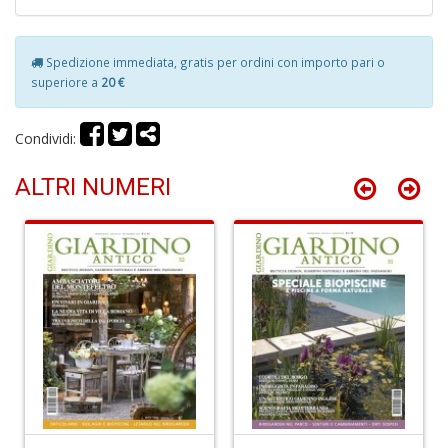
Spedizione immediata, gratis per ordini con importo pari o
Fi
superiore a
20 €
a
p
c
Condividi:
Pr
P
ALTRI NUMERI
C
S
n
+
D
P
C
R
S