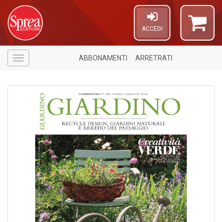
ACCEDI
ABBONAMENTI
ARRETRATI
Menù
U
A
c
C