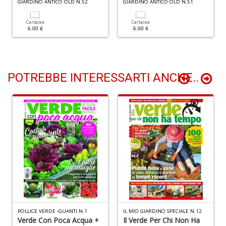
n
GIARDINO ANTICO OLD N.52
GIARDINO ANTICO OLD N.51
+
D
Cartacea
Cartacea
6.00 €
6.00 €
POTREBBE INTERESSARTI ANCHE..
Li
De
al
M
n
+
D
POLLICE VERDE -GUANTI N.1
IL MIO GIARDINO SPECIALE N.12
Verde Con Poca Acqua +
Il Verde Per Chi Non Ha
L