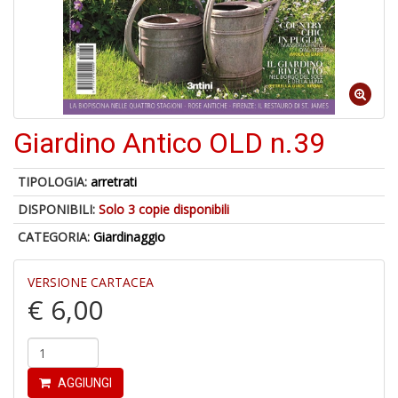
S
p
u
a
-
C
Giardino Antico OLD n.39
TIPOLOGIA:
arretrati
DISPONIBILI:
Solo 3 copie disponibili
CATEGORIA:
Giardinaggio
A
a
VERSIONE CARTACEA
a
€ 6,00
P
C
AGGIUNGI