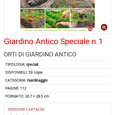
6
n
c
c
Giardino Antico Speciale n.1
di
in
o
ORTI DI GIARDINO ANTICO
TIPOLOGIA:
speciali
DISPONIBILI:
59 copie
CATEGORIA:
Giardinaggio
PAGINE: 112
FORMATO: 20.7 × 28.5 cm
V
in
c
VERSIONE CARTACEA
t