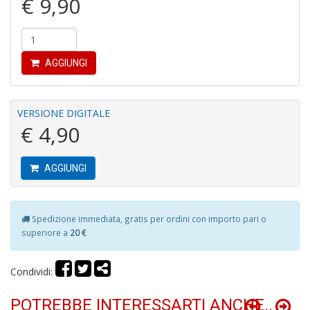
€ 9,90
di
P
AGGIUNGI
VERSIONE DIGITALE
€ 4,90
A
e
L
AGGIUNGI
I
L
C
S
Spedizione immediata, gratis per ordini con importo pari o
n
superiore a
20 €
+
D
Condividi:
POTREBBE INTERESSARTI ANCHE..