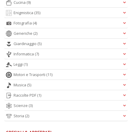
Cucina
(9)
Enigmistica
(35)
Fotografia
(4)
S
S
Generiche
(2)
n
+
Giardinaggio
(5)
D
Informatica
(7)
Leggi
(1)
Motori e Trasporti
(11)
Musica
(5)
Raccolte PDF
(1)
A
L
Scienze
(3)
O
C
Storia
(2)
n