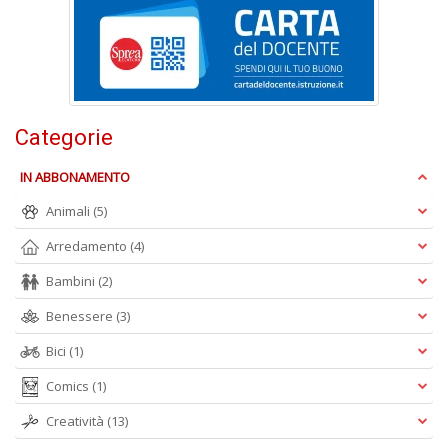
Categorie
S
S
IN ABBONAMENTO
M
n
Animali
(5)
+
D
Arredamento
(4)
Bambini
(2)
Benessere
(3)
Bici
(1)
G
S
Comics
(1)
n
+
Creatività
(13)
D