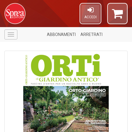
ACCEDI
ABBONAMENTI
ARRETRATI
Menù
6
n
in
di