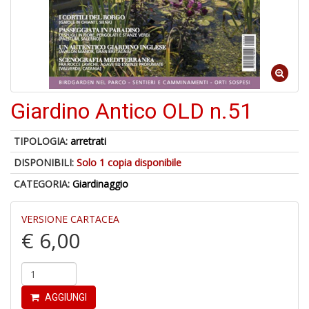
-
C
1
f
Giardino Antico OLD n.51
TIPOLOGIA:
arretrati
DISPONIBILI:
Solo 1 copia disponibile
CATEGORIA:
Giardinaggio
A
a
VERSIONE CARTACEA
a
€ 6,00
G
S
AGGIUNGI