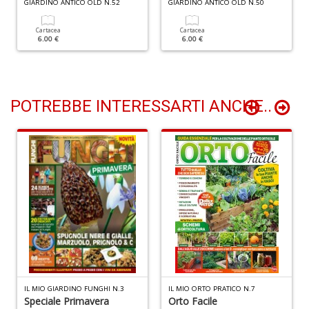
GIARDINO ANTICO OLD N.52
GIARDINO ANTICO OLD N.50
+
D
Cartacea
Cartacea
6.00 €
6.00 €
B
POTREBBE INTERESSARTI ANCHE..
S
C
R
M
n
+
D
IL MIO GIARDINO FUNGHI N.3
IL MIO ORTO PRATICO N.7
Speciale Primavera
Orto Facile
R