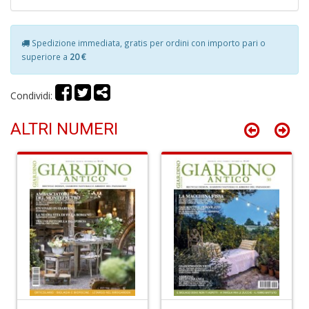
Spedizione immediata, gratis per ordini con importo pari o
superiore a
20 €
R
c
il
Condividi:
B
C
ALTRI NUMERI
C
S
n
+
D
B
cl
L
S
n