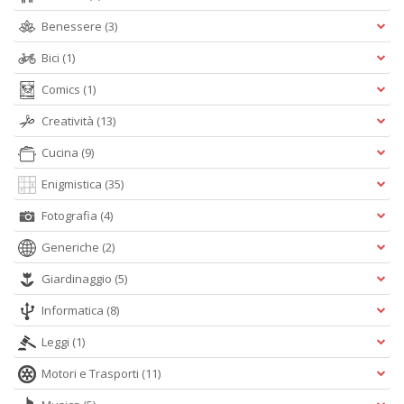
Benessere
(3)
S
R
Bici
(1)
P
C
Comics
(1)
n
+
Creatività
(13)
D
Cucina
(9)
Enigmistica
(35)
Fotografia
(4)
Generiche
(2)
Giardinaggio
(5)
A
L
Informatica
(8)
O
C
Leggi
(1)
n
Motori e Trasporti
(11)