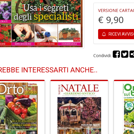
VERSIONE CARTA
€ 9,90
RICEVI AVVI
Condividi:
EBBE INTERESSARTI ANCHE..