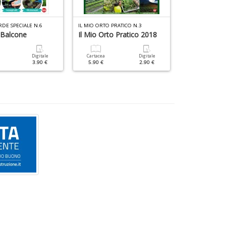
D
+
D
RDE SPECIALE N.6
IL MIO ORTO PRATICO N.3
IL MIO GIARDINO
 Balcone
Il Mio Orto Pratico 2018
Il Verde Per
6
Tempo
f
Digitale
Cartacea
Digitale
+
3.90 €
5.90 €
2.90 €
Cartacea
di
6.90 €
in
r