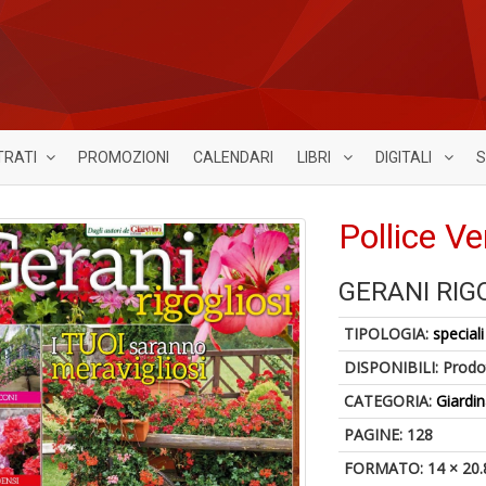
TRATI
PROMOZIONI
CALENDARI
LIBRI
DIGITALI
S
Pollice Ve
GERANI RIG
TIPOLOGIA:
speciali
DISPONIBILI:
Prodot
CATEGORIA:
Giardi
PAGINE: 128
FORMATO: 14 × 20.