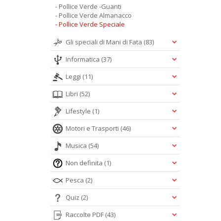
- Pollice Verde -Guanti
- Pollice Verde Almanacco
- Pollice Verde Speciale
Gli speciali di Mani di Fata
(83)
Informatica
(37)
Leggi
(11)
Libri
(52)
Lifestyle
(1)
Motori e Trasporti
(46)
Musica
(54)
Non definita
(1)
Pesca
(2)
Quiz
(2)
Raccolte PDF
(43)