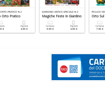
 ORTO PRATICO N.2
GIARDINO ANTICO SPECIALE N.3
POLLICE VE
o Orto Pratico
Magiche Feste In Giardino
Orto Sul
tacea
Digitale
Cartacea
Digitale
Cartacea
90 €
4.90 €
9.90 €
4.90 €
7.90 €