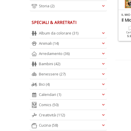
Storia
(2)
L MIO GIARDINO SPECIALE N.9
IL MIO GIARDINO SPECIALE N.7
IL MIO
 Miei Gerani
Orto Bio
Il Mi
SPECIALI & ARRETRATI
Album da colorare
(31)
Cartacea
Digitale
Cartacea
Digitale
Car
9.90 €
4.90 €
9.90 €
4.90 €
5.
Animali
(14)
Arredamento
(36)
Bambini
(42)
Benessere
(27)
Bici
(4)
Calendari
(1)
Comics
(50)
Creatività
(112)
Cucina
(58)