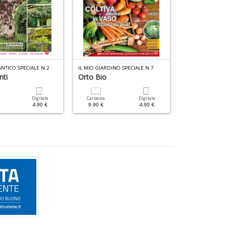
n
+
D
NTICO SPECIALE N.2
IL MIO GIARDINO SPECIALE N.7
IL MIO GIARDIN
nti
Orto Bio
L'encicloped
Digitale
Cartacea
Digitale
Cartacea
4.90 €
9.90 €
4.90 €
9.90 €