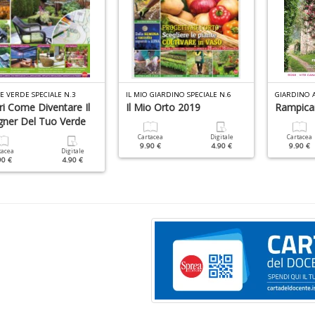
E VERDE SPECIALE N.3
IL MIO GIARDINO SPECIALE N.6
GIARDINO A
ri Come Diventare Il
Il Mio Orto 2019
Rampica
gner Del Tuo Verde
Cartacea
Digitale
Cartacea
9.90 €
4.90 €
9.90 €
tacea
Digitale
90 €
4.90 €