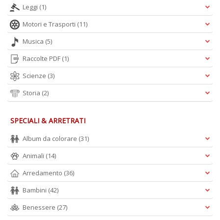
Ul
Leggi
(1)
M
M
Motori e Trasporti
(11)
n
+
Musica
(5)
D
Raccolte PDF
(1)
Scienze
(3)
Storia
(2)
C
di
SPECIALI & ARRETRATI
c
W
Album da colorare
(31)
V
n
Animali
(14)
+
D
Arredamento
(36)
Bambini
(42)
Benessere
(27)