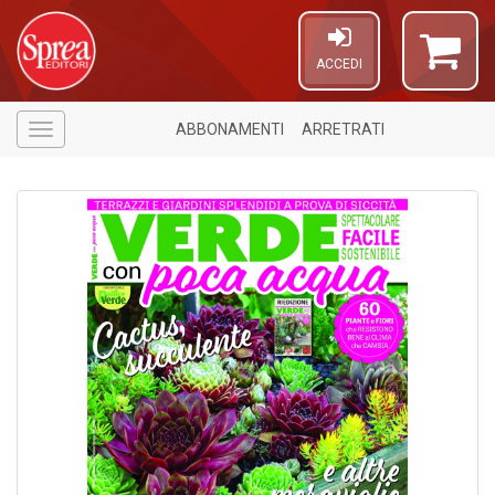
ACCEDI
ABBONAMENTI
ARRETRATI
Menù
A
P
T
A