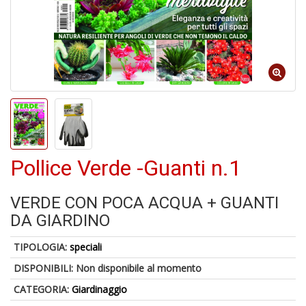
A
di
a
a
B
d
Pollice Verde -Guanti n.1
VERDE CON POCA ACQUA + GUANTI
DA GIARDINO
TIPOLOGIA:
speciali
A
à
DISPONIBILI:
Non disponibile al momento
M
CATEGORIA:
Giardinaggio
D
C