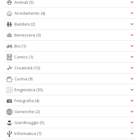
Animali
(5)
Arredamento
(4)
Bambini
(2)
Benessere
(3)
M
c
Bici
(1)
M
Di
Comics
(1)
C
M
Creatività
(13)
n
+
Cucina
(9)
D
Enigmistica
(35)
Fotografia
(4)
Generiche
(2)
M
Giardinaggio
(5)
S
c
Informatica
(7)
M