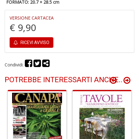
FORMATO: 20.7 × 28.5 cm
A
VERSIONE CARTACEA
€ 9,90
RICEVI AVVISO
S
2
Condividi:
M
C
POTREBBE INTERESSARTI ANCHE..
n
+
D
M
di