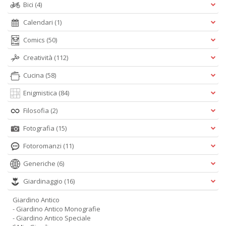
Bici
(4)
Calendari
(1)
A
Comics
(50)
L
O
Creatività
(112)
C
n
Cucina
(58)
Enigmistica
(84)
Filosofia
(2)
Fotografia
(15)
Fotoromanzi
(11)
Generiche
(6)
Giardinaggio
(16)
Giardino Antico
- Giardino Antico Monografie
- Giardino Antico Speciale