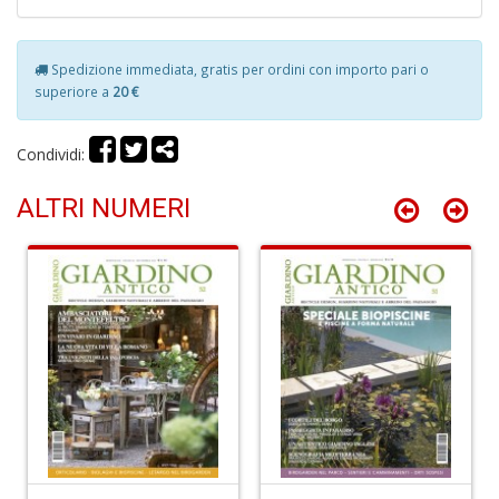
2
Il
M
Spedizione immediata, gratis per ordini con importo pari o
C
superiore a
20 €
I
M
n
Condividi:
+
D
ALTRI NUMERI
Fi
I
L
P
C
S
n
+
D