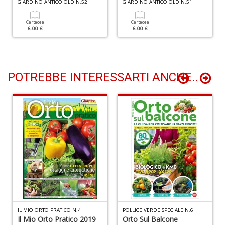
GIARDINO ANTICO OLD N.52
GIARDINO ANTICO OLD N.51
Cartacea
Cartacea
6.00 €
6.00 €
Pr
P
C
POTREBBE INTERESSARTI ANCHE..
S
n
+
D
M
i
P
IL MIO ORTO PRATICO N.4
POLLICE VERDE SPECIALE N.6
M
Il Mio Orto Pratico 2019
Orto Sul Balcone