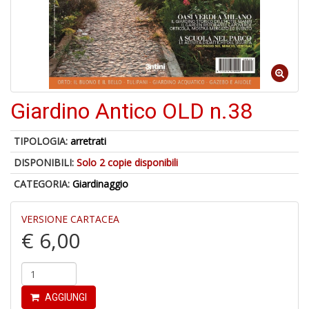
1
n
in
di
Giardino Antico OLD n.38
5
TIPOLOGIA:
arretrati
n
DISPONIBILI:
Solo 2 copie disponibili
in
di
CATEGORIA:
Giardinaggio
VERSIONE CARTACEA
€ 6,00
O
AGGIUNGI
M