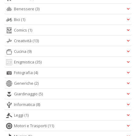
n
Benessere
(3)
+
D
Bici
(1)
Comics
(1)
Creatività
(13)
Cucina
(9)
Enigmistica
(35)
A
Fotografia
(4)
L
O
Generiche
(2)
C
n
Giardinaggio
(5)
Informatica
(8)
Leggi
(1)
Motori e Trasporti
(11)